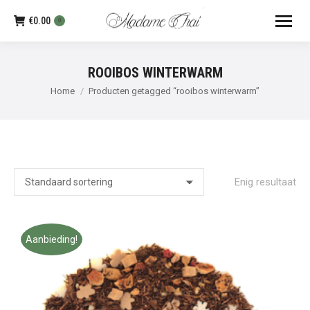
€
0.00
0
ROOIBOS WINTERWARM
Je bent hier:
Home
Producten getagged “rooibos winterwarm”
Enig resultaat
Aanbieding!