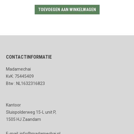
TOEVOEGEN AAN WINKELWAGEN
CONTACTINFORMATIE
Madamechai
KvK: 75445409
Btw : NL1632316823
Kantoor
Sluispolderweg 15-L unit P,
1505 HJ Zaandam
E-mail: info@madamechai.nl