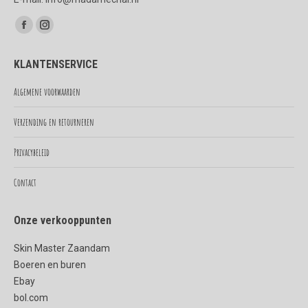
Vind ons op:
Facebook
Instagram
page
page
KLANTENSERVICE
opens
opens
in
in
Algemene voorwaarden
new
new
Verzending en retourneren
window
window
Privacybeleid
Contact
Onze verkooppunten
Skin Master Zaandam
Boeren en buren
Ebay
bol.com