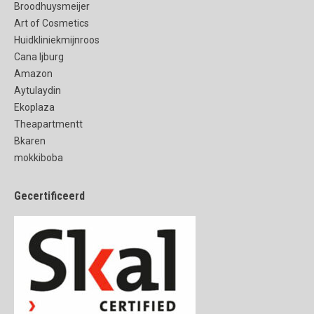
Broodhuysmeijer
Art of Cosmetics
Huidkliniekmijnroos
Cana Ijburg
Amazon
Aytulaydin
Ekoplaza
Theapartmentt
Bkaren
mokkiboba
Gecertificeerd