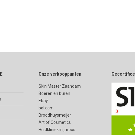
E
Onze verkooppunten
Gecertific
Skin Master Zaandam
Boeren en buren
n
Ebay
bol.com
Broodhuysmeijer
Art of Cosmetics
Huidkliniekmijnroos