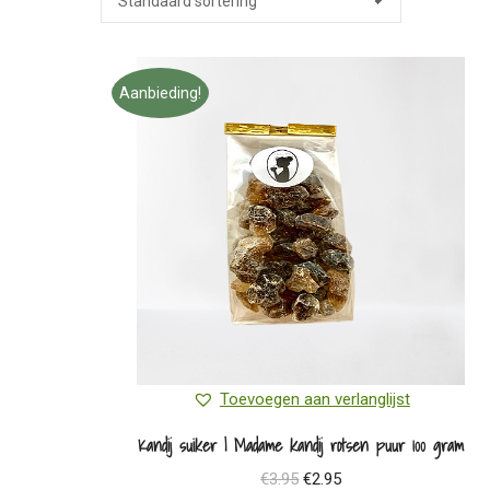
Aanbieding!
Toevoegen aan verlanglijst
Kandij suiker | Madame kandij rotsen puur 100 gram
Oorspronkelijke
Huidige
€
3.95
€
2.95