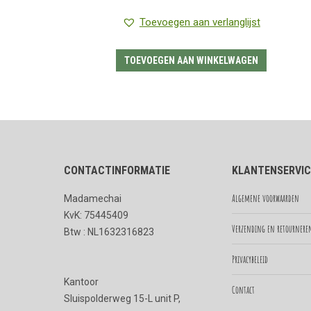
prijs
prijs
Toevoegen aan verlanglijst
was:
is:
€3.95.
€2.95.
TOEVOEGEN AAN WINKELWAGEN
CONTACTINFORMATIE
KLANTENSERVIC
Algemene voorwaarden
Madamechai
KvK: 75445409
Verzending en retournere
Btw : NL1632316823
Privacybeleid
Kantoor
Contact
Sluispolderweg 15-L unit P,