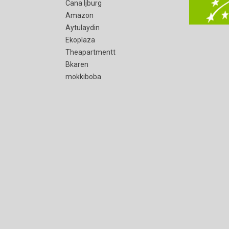
Cana Ijburg
Amazon
Aytulaydin
Ekoplaza
Theapartmentt
Bkaren
mokkiboba