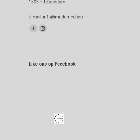
1505 HJ Zaandam
E-mail: info@madamechai.nl
Vind ons op:
Facebook
Instagram
page
page
opens
opens
in
in
Like ons op Facebook
new
new
window
window