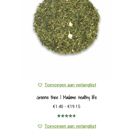
Toevoegen aan verlanglijst
Groene thee | Madame Healthy life
Prijsklasse:
€
1.40
-
€
19.15
€1.40
Gewaardeerd
tot
4.75
uit 5
Toevoegen aan verlanglijst
€19.15