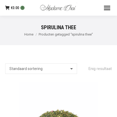
€
0.00
0
SPIRULINA THEE
Je bent hier:
Home
Producten getagged “spirulina thee”
Enig resultaat