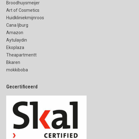
Broodhuysmeijer
Art of Cosmetics
Huidkliniekmijnroos
Cana Ijburg
Amazon
Aytulaydin
Ekoplaza
Theapartmentt
Bkaren
mokkiboba
Gecertificeerd