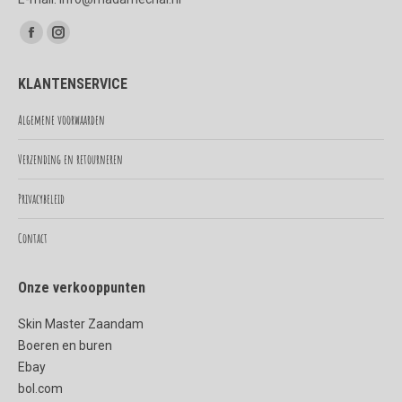
Vind ons op:
Facebook
Instagram
page
page
KLANTENSERVICE
opens
opens
in
in
Algemene voorwaarden
new
new
Verzending en retourneren
window
window
Privacybeleid
Contact
Onze verkooppunten
Skin Master Zaandam
Boeren en buren
Ebay
bol.com