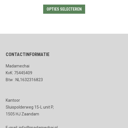
Dit
OPTIES SELECTEREN
product
heeft
meerdere
variaties.
Deze
CONTACTINFORMATIE
optie
kan
Madamechai
gekozen
KvK: 75445409
worden
Btw : NL1632316823
op
de
Kantoor
productpagina
Sluispolderweg 15-L unit P,
1505 HJ Zaandam
E-mail: info@madamechai.nl