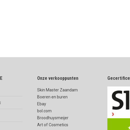
E
Onze verkooppunten
Gecertific
Skin Master Zaandam
Boeren en buren
n
Ebay
bol.com
Broodhuysmeijer
Art of Cosmetics