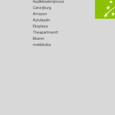
Huidkliniekmijnroos
Cana Ijburg
Amazon
Aytulaydin
Ekoplaza
Theapartmentt
Bkaren
mokkiboba