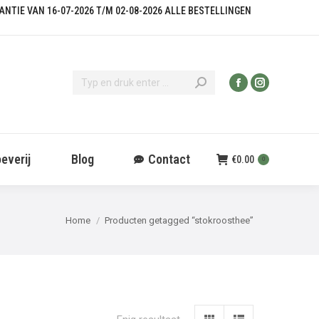
KANTIE VAN 16-07-2026 T/M 02-08-2026 ALLE BESTELLINGEN
everij
Blog
Contact
€
0.00
0
Je bent hier:
Home
Producten getagged “stokroosthee”