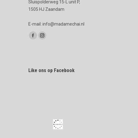
Sluispolderweg 15-L unit P,
1505 HJ Zaandam
E-mail: info@madamechai.nl
Vind ons op:
Facebook
Instagram
page
page
opens
opens
in
in
Like ons op Facebook
new
new
window
window