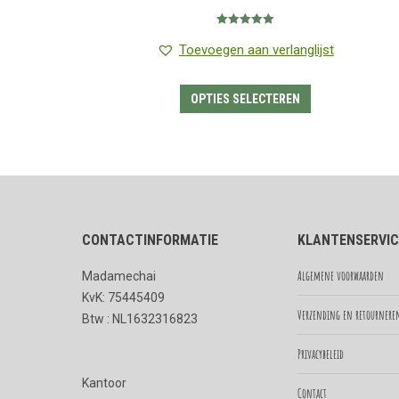
€1.95
Gewaardeerd
tot
5.00
uit 5
Toevoegen aan verlanglijst
€16.50
Dit
OPTIES SELECTEREN
product
heeft
meerdere
variaties.
Deze
CONTACTINFORMATIE
KLANTENSERVIC
optie
kan
Algemene voorwaarden
Madamechai
gekozen
KvK: 75445409
worden
Verzending en retournere
Btw : NL1632316823
op
Privacybeleid
de
Kantoor
productpagina
Contact