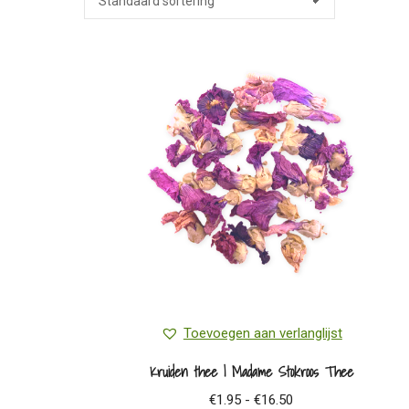
Toevoegen aan verlanglijst
Kruiden thee | Madame Stokroos Thee
Prijsklasse:
€
1.95
-
€
16.50