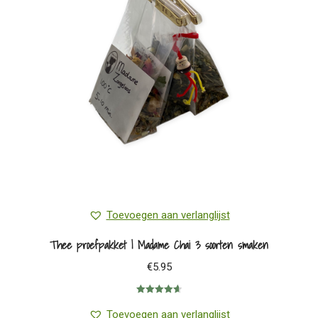
Toevoegen aan verlanglijst
Thee proefpakket | Madame Chai 3 soorten smaken
€
5.95
Gewaardeerd
4.67
uit 5
Toevoegen aan verlanglijst