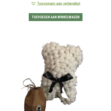
4.33
uit 5
Toevoegen aan verlanglijst
TOEVOEGEN AAN WINKELWAGEN