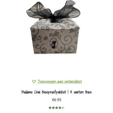
Toevoegen aan verlanglijst
Madame Chai theeproefpakket | 4 soorten thee
€
6.95
Gewaardeerd