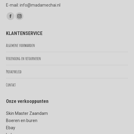
E-mail: info@madamechai.nl
Vind ons op:
Facebook
Instagram
page
page
KLANTENSERVICE
opens
opens
in
in
Algemene voorwaarden
new
new
Verzending en retourneren
window
window
Privacybeleid
Contact
Onze verkooppunten
Skin Master Zaandam
Boeren en buren
Ebay