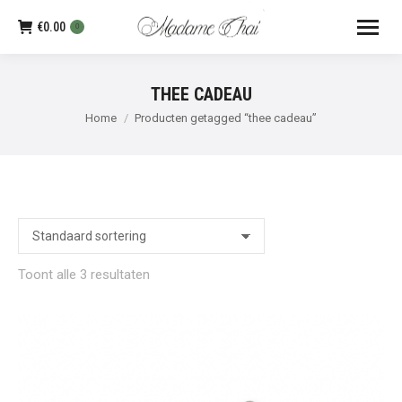
€
0.00
0
THEE CADEAU
Je bent hier:
Home
Producten getagged “thee cadeau”
Toont alle 3 resultaten