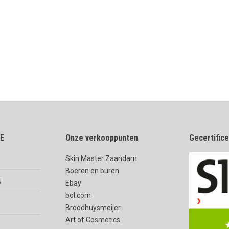
E
Onze verkooppunten
Gecertific
Skin Master Zaandam
Boeren en buren
n
Ebay
bol.com
Broodhuysmeijer
Art of Cosmetics