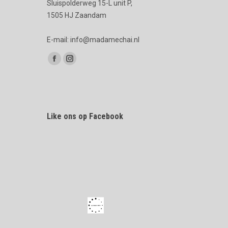
Sluispolderweg 15-L unit P,
1505 HJ Zaandam
E-mail: info@madamechai.nl
Vind ons op:
Facebook
Instagram
page
page
opens
opens
in
in
Like ons op Facebook
new
new
window
window