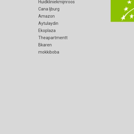
Huidkliniekmijnroos
Cana Ijburg
Amazon
Aytulaydin
Ekoplaza
Theapartmentt
Bkaren
mokkiboba