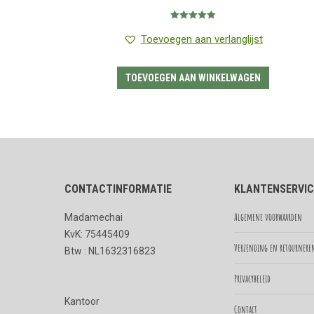
Gewaardeerd
5.00
uit 5
Toevoegen aan verlanglijst
TOEVOEGEN AAN WINKELWAGEN
CONTACTINFORMATIE
KLANTENSERVIC
Algemene voorwaarden
Madamechai
KvK: 75445409
Verzending en retournere
Btw : NL1632316823
Privacybeleid
Kantoor
Contact