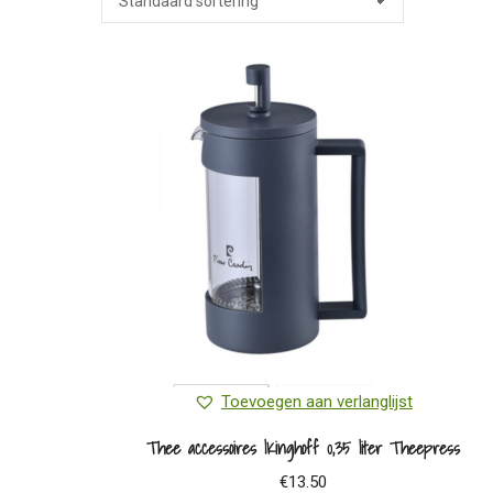
Toevoegen aan verlanglijst
Thee accessoires |Kinghoff 0,35 liter Theepress
€
13.50