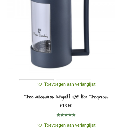
Toevoegen aan verlanglijst
Thee accessoires |Kinghoff 0,35 liter Theepress
€
13.50
Gewaardeerd
5.00
uit 5
Toevoegen aan verlanglijst