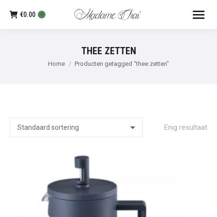
€
0.00
0
THEE ZETTEN
Je bent hier:
Home
Producten getagged “thee zetten”
Enig resultaat