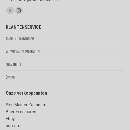
Vind ons op:
Facebook
Instagram
page
page
KLANTENSERVICE
opens
opens
in
in
Algemene voorwaarden
new
new
Verzending en retourneren
window
window
Privacybeleid
Contact
Onze verkooppunten
Skin Master Zaandam
Boeren en buren
Ebay
bol.com