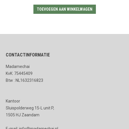
TOEVOEGEN AAN WINKELWAGEN
CONTACTINFORMATIE
Madamechai
KvK: 75445409
Btw : NL1632316823
Kantoor
Sluispolderweg 15-L unit P,
1505 HJ Zaandam
E-mail: info@madamechai.nl