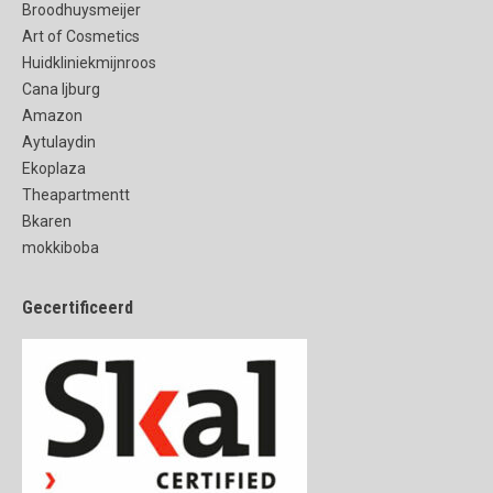
Broodhuysmeijer
Art of Cosmetics
Huidkliniekmijnroos
Cana Ijburg
Amazon
Aytulaydin
Ekoplaza
Theapartmentt
Bkaren
mokkiboba
Gecertificeerd