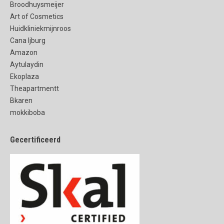
Broodhuysmeijer
Art of Cosmetics
Huidkliniekmijnroos
Cana Ijburg
Amazon
Aytulaydin
Ekoplaza
Theapartmentt
Bkaren
mokkiboba
Gecertificeerd