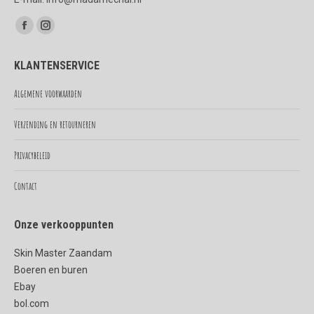
Vind ons op:
Facebook
Instagram
page
page
KLANTENSERVICE
opens
opens
in
in
Algemene voorwaarden
new
new
Verzending en retourneren
window
window
Privacybeleid
Contact
Onze verkooppunten
Skin Master Zaandam
Boeren en buren
Ebay
bol.com