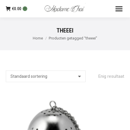
€
0.00
0
THEEEI
Je bent hier:
Home
Producten getagged “theeei”
Enig resultaat