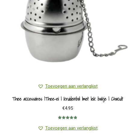
Toevoegen aan verlanglijst
Thee accessoires |Thee-ei | kruidenbol |met lek bakje | Chacult
€
4.95
Gewaardeerd
5.00
uit 5
Toevoegen aan verlanglijst