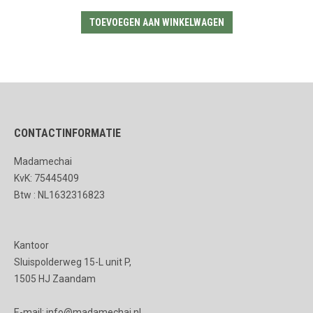
TOEVOEGEN AAN WINKELWAGEN
CONTACTINFORMATIE
Madamechai
KvK: 75445409
Btw : NL1632316823
Kantoor
Sluispolderweg 15-L unit P,
1505 HJ Zaandam
E-mail: info@madamechai.nl