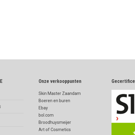
E
Onze verkooppunten
Gecertific
Skin Master Zaandam
Boeren en buren
n
Ebay
bol.com
Broodhuysmeijer
Art of Cosmetics