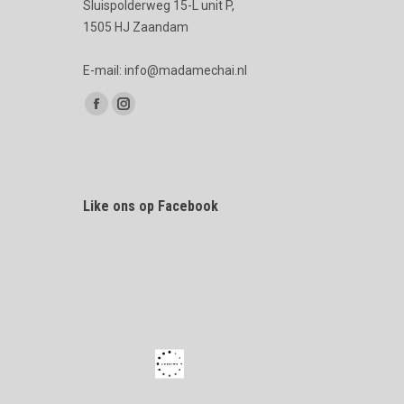
Sluispolderweg 15-L unit P,
1505 HJ Zaandam
E-mail: info@madamechai.nl
Vind ons op:
Facebook
Instagram
page
page
opens
opens
in
in
Like ons op Facebook
new
new
window
window