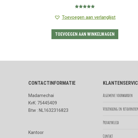
Gewaardeerd
5.00
uit 5
Toevoegen aan verlanglijst
TOEVOEGEN AAN WINKELWAGEN
CONTACTINFORMATIE
KLANTENSERVIC
Algemene voorwaarden
Madamechai
KvK: 75445409
Verzending en retournere
Btw : NL1632316823
Privacybeleid
Kantoor
Contact