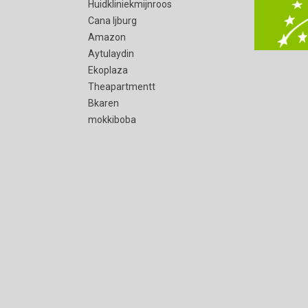
Huidkliniekmijnroos
Cana Ijburg
Amazon
Aytulaydin
Ekoplaza
Theapartmentt
Bkaren
mokkiboba