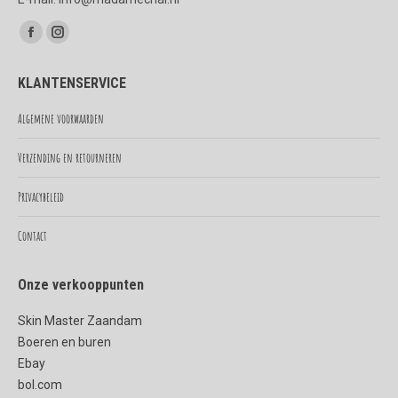
Vind ons op:
Facebook
Instagram
page
page
KLANTENSERVICE
opens
opens
in
in
Algemene voorwaarden
new
new
Verzending en retourneren
window
window
Privacybeleid
Contact
Onze verkooppunten
Skin Master Zaandam
Boeren en buren
Ebay
bol.com