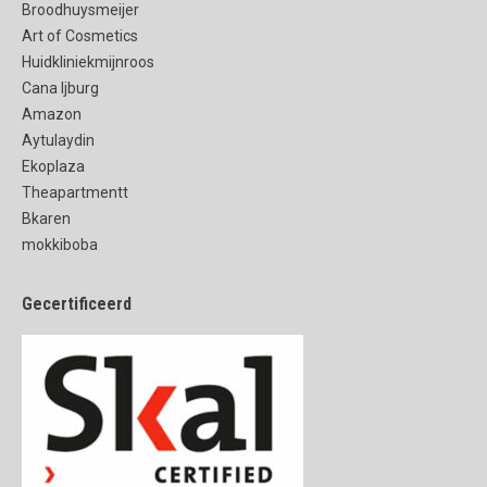
Broodhuysmeijer
Art of Cosmetics
Huidkliniekmijnroos
Cana Ijburg
Amazon
Aytulaydin
Ekoplaza
Theapartmentt
Bkaren
mokkiboba
Gecertificeerd