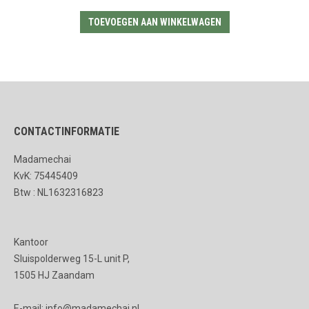
TOEVOEGEN AAN WINKELWAGEN
CONTACTINFORMATIE
Madamechai
KvK: 75445409
Btw : NL1632316823
Kantoor
Sluispolderweg 15-L unit P,
1505 HJ Zaandam
E-mail: info@madamechai.nl