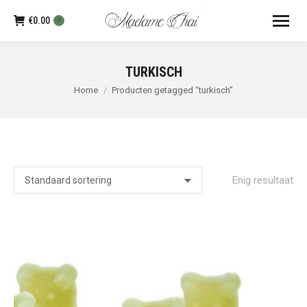
€
0.00
0
TURKISCH
Je bent hier:
Home
Producten getagged “turkisch”
Enig resultaat