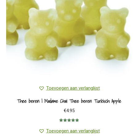
Toevoegen aan verlanglijst
Thee beren | Madame Chai Thee beren Turkisch Apple
€
4.95
Gewaardeerd
5.00
uit 5
Toevoegen aan verlanglijst