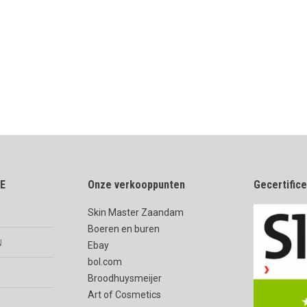
E
Onze verkooppunten
Gecertific
Skin Master Zaandam
Boeren en buren
n
Ebay
bol.com
Broodhuysmeijer
Art of Cosmetics