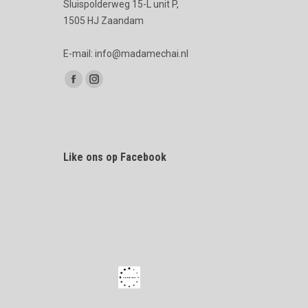
Sluispolderweg 15-L unit P,
1505 HJ Zaandam
E-mail: info@madamechai.nl
Vind ons op:
Facebook
Instagram
page
page
opens
opens
in
in
Like ons op Facebook
new
new
window
window