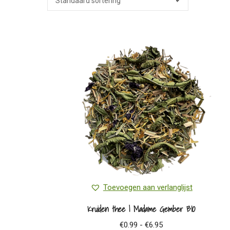
Toevoegen aan verlanglijst
Kruiden thee | Madame Gember BIO
Prijsklasse:
€
0.99
-
€
6.95