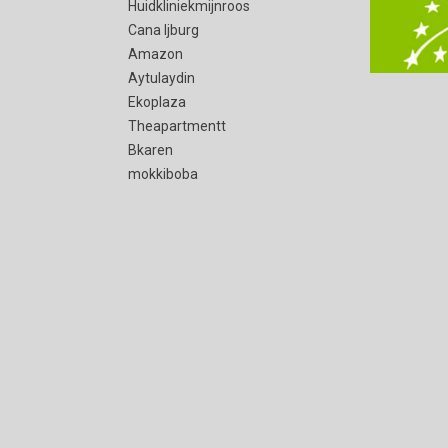
Huidkliniekmijnroos
Cana Ijburg
Amazon
Aytulaydin
Ekoplaza
Theapartmentt
Bkaren
mokkiboba