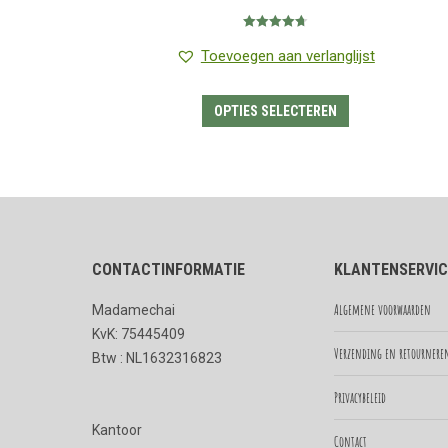
€0.99
Gewaardeerd
tot
4.71
uit 5
Toevoegen aan verlanglijst
€6.95
Dit
OPTIES SELECTEREN
product
heeft
meerdere
variaties.
Deze
CONTACTINFORMATIE
KLANTENSERVIC
optie
kan
Algemene voorwaarden
Madamechai
gekozen
KvK: 75445409
worden
Verzending en retournere
Btw : NL1632316823
op
Privacybeleid
de
Kantoor
productpagina
Contact