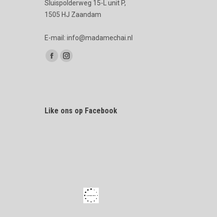
Sluispolderweg 15-L unit P,
1505 HJ Zaandam
E-mail: info@madamechai.nl
Vind ons op:
Facebook
Instagram
page
page
opens
opens
in
in
Like ons op Facebook
new
new
window
window