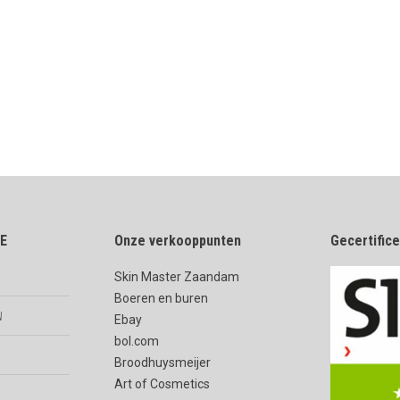
E
Onze verkooppunten
Gecertific
Skin Master Zaandam
Boeren en buren
n
Ebay
bol.com
Broodhuysmeijer
Art of Cosmetics