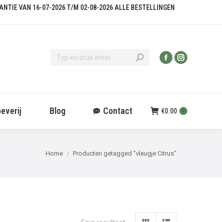
KANTIE VAN 16-07-2026 T/M 02-08-2026 ALLE BESTELLINGEN
everij
Blog
Contact
€
0.00
0
Je bent hier:
Home
Producten getagged “vleugje Citrus”