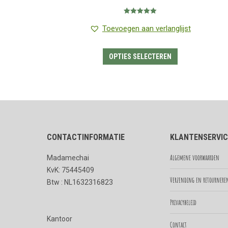
€0.99
Gewaardeerd
tot
5.00
uit 5
Toevoegen aan verlanglijst
€14.50
Dit
OPTIES SELECTEREN
product
heeft
meerdere
variaties.
Deze
CONTACTINFORMATIE
KLANTENSERVIC
optie
kan
Algemene voorwaarden
Madamechai
gekozen
KvK: 75445409
worden
Verzending en retournere
Btw : NL1632316823
op
Privacybeleid
de
Kantoor
productpagina
Contact