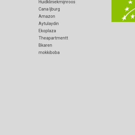
Huidkliniekmijnroos
Cana Ijburg
Amazon
Aytulaydin
Ekoplaza
Theapartmentt
Bkaren
mokkiboba