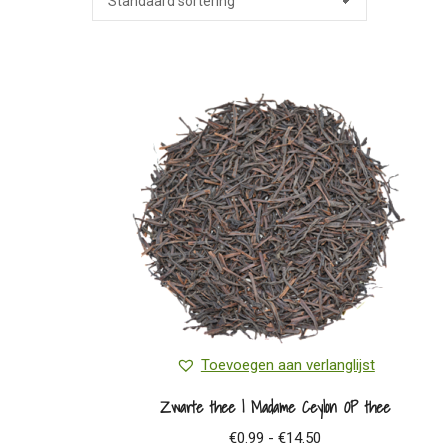
Toevoegen aan verlanglijst
Zwarte thee | Madame Ceylon OP thee
Prijsklasse:
€
0.99
-
€
14.50