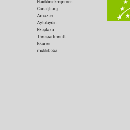
Huidkliniekmijnroos
Cana Ijburg
Amazon
Aytulaydin
Ekoplaza
Theapartmentt
Bkaren
mokkiboba