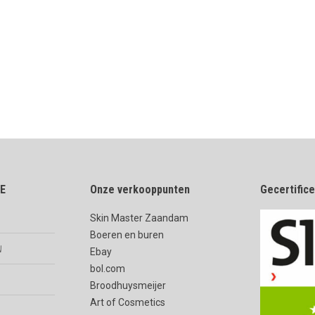
E
Onze verkooppunten
Gecertific
Skin Master Zaandam
Boeren en buren
n
Ebay
bol.com
Broodhuysmeijer
Art of Cosmetics