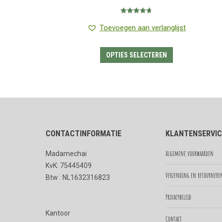
€1.25
Gewaardeerd
tot
4.75
uit 5
Toevoegen aan verlanglijst
€7.95
Dit
OPTIES SELECTEREN
product
heeft
meerdere
variaties.
Deze
CONTACTINFORMATIE
KLANTENSERVIC
optie
kan
Algemene voorwaarden
Madamechai
gekozen
KvK: 75445409
worden
Verzending en retournere
Btw : NL1632316823
op
Privacybeleid
de
Kantoor
productpagina
Contact