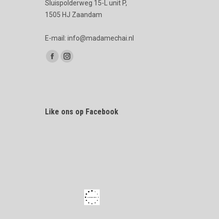
Sluispolderweg 15-L unit P,
1505 HJ Zaandam
E-mail: info@madamechai.nl
Vind ons op:
Facebook
Instagram
page
page
opens
opens
in
in
Like ons op Facebook
new
new
window
window