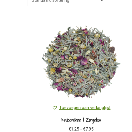
Toevoegen aan verlanglijst
Kruidenthee | Zorgeloos
Prijsklasse:
€
1.25
-
€
7.95