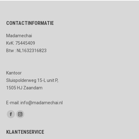
CONTACTINFORMATIE
Madamechai
KvK: 75445409
Btw : NL1632316823
Kantoor
Sluispolderweg 15-L unit P,
1505 HJ Zaandam
E-mail: info@madamechai.nl
Vind ons op:
Facebook
Instagram
page
page
KLANTENSERVICE
opens
opens