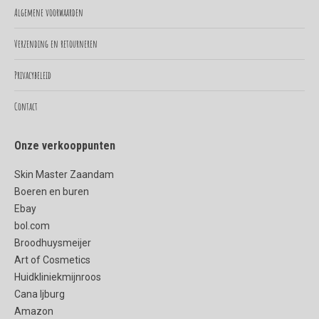
in
in
Algemene voorwaarden
new
new
Verzending en retourneren
window
window
Privacybeleid
Contact
Onze verkooppunten
Skin Master Zaandam
Boeren en buren
Ebay
bol.com
Broodhuysmeijer
Art of Cosmetics
Huidkliniekmijnroos
Cana Ijburg
Amazon