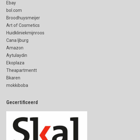
Ebay
bol.com
Broodhuysmeijer
Art of Cosmetics
Huidkliniekmijnroos
Cana Ijburg
Amazon
Aytulaydin
Ekoplaza
Theapartmentt
Bkaren
mokkiboba
Gecertificeerd