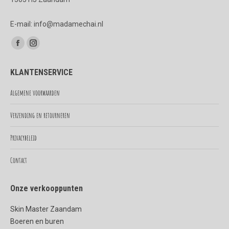
E-mail: info@madamechai.nl
Vind ons op:
Facebook
Instagram
page
page
KLANTENSERVICE
opens
opens
in
in
Algemene voorwaarden
new
new
Verzending en retourneren
window
window
Privacybeleid
Contact
Onze verkooppunten
Skin Master Zaandam
Boeren en buren