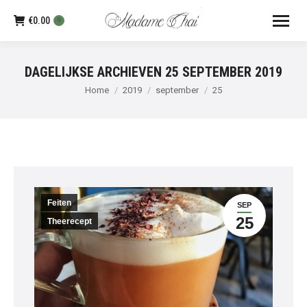
€
0.00
0
DAGELIJKSE ARCHIEVEN
25 SEPTEMBER 2019
Je bent hier:
Home
2019
september
25
Feiten
SEP
25
Theerecept