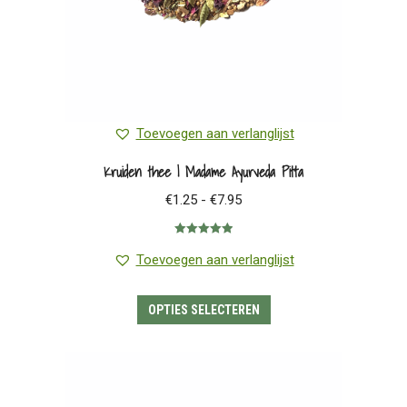
Toevoegen aan verlanglijst
Kruiden thee | Madame Ayurveda Pitta
Prijsklasse:
€
1.25
-
€
7.95
€1.25
Gewaardeerd
tot
5.00
uit 5
Toevoegen aan verlanglijst
€7.95
Dit
OPTIES SELECTEREN
product
heeft
meerdere
variaties.