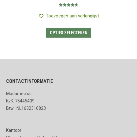
€1.25
Gewaardeerd
tot
4.75
uit 5
Toevoegen aan verlanglijst
€7.95
Dit
OPTIES SELECTEREN
product
heeft
meerdere
variaties.
Deze
CONTACTINFORMATIE
optie
kan
Madamechai
gekozen
KvK: 75445409
worden
Btw : NL1632316823
op
de
Kantoor
productpagina