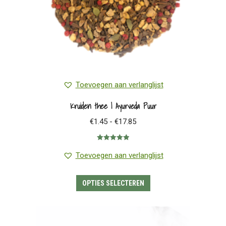
productpagina
Toevoegen aan verlanglijst
Kruiden thee | Ayurveda Puur
Prijsklasse:
€
1.45
-
€
17.85
€1.45
Gewaardeerd
tot
5.00
uit 5
Toevoegen aan verlanglijst
€17.85
Dit
OPTIES SELECTEREN
product
heeft
meerdere