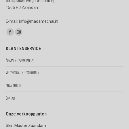
Sluispolderweg 15-L unit P,
1505 HJ Zaandam
E-mail: info@madamechai.nl
Vind ons op:
Facebook
Instagram
page
page
KLANTENSERVICE
opens
opens
in
in
Algemene voorwaarden
new
new
Verzending en retourneren
window
window
Privacybeleid
Contact
Onze verkooppunten
Skin Master Zaandam