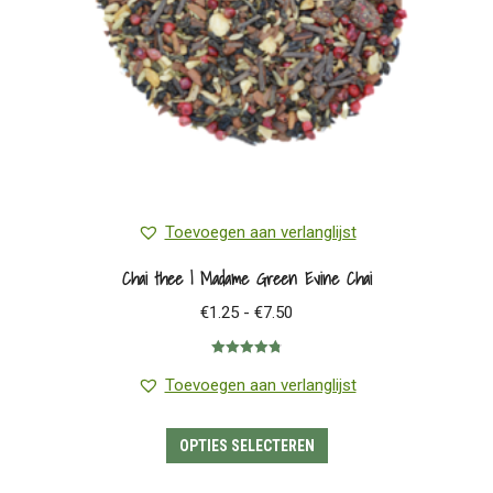
op
de
productpagina
Toevoegen aan verlanglijst
Chai thee | Madame Green Evine Chai
Prijsklasse:
€
1.25
-
€
7.50
€1.25
Gewaardeerd
tot
4.83
uit 5
Toevoegen aan verlanglijst
€7.50
Dit
OPTIES SELECTEREN
product