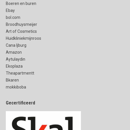
Boeren en buren
Ebay
bol.com
Broodhuysmeijer
Art of Cosmetics
Huidkliniekmijnroos
Cana Ijburg
Amazon
Aytulaydin
Ekoplaza
Theapartmentt
Bkaren
mokkiboba
Gecertificeerd