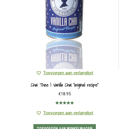
Toevoegen aan verlanglijst
Chai Thee | Vanilla Chai “original recipe”
€
18.95
Gewaardeerd
5.00
uit 5
Toevoegen aan verlanglijst
TOEVOEGEN AAN WINKELWAGEN