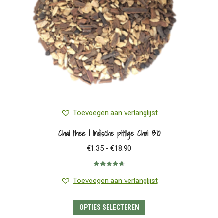
worden
op
de
productpagina
Toevoegen aan verlanglijst
Chai thee | Indische pittige Chai BIO
Prijsklasse:
€
1.35
-
€
18.90
€1.35
Gewaardeerd
tot
4.64
uit 5
Toevoegen aan verlanglijst
€18.90
Dit
OPTIES SELECTEREN