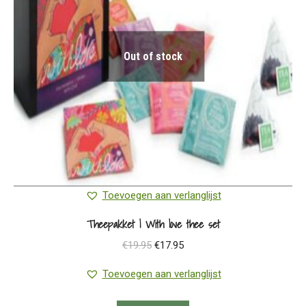
Out of stock
Toevoegen aan verlanglijst
Theepakket | With love thee set
Oorspronkelijke
Huidige
€
19.95
€
17.95
prijs
prijs
Toevoegen aan verlanglijst
was:
is:
€19.95.
€17.95.