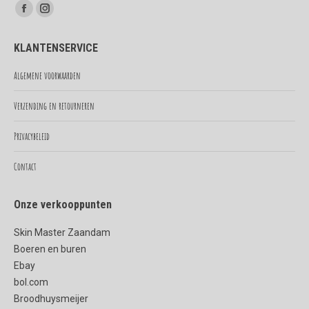
Vind ons op:
Facebook
Instagram
page
page
KLANTENSERVICE
opens
opens
in
in
Algemene voorwaarden
new
new
Verzending en retourneren
window
window
Privacybeleid
Contact
Onze verkooppunten
Skin Master Zaandam
Boeren en buren
Ebay
bol.com
Broodhuysmeijer