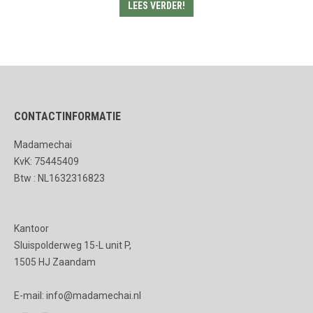
LEES VERDER!
CONTACTINFORMATIE
Madamechai
KvK: 75445409
Btw : NL1632316823
Kantoor
Sluispolderweg 15-L unit P,
1505 HJ Zaandam
E-mail: info@madamechai.nl