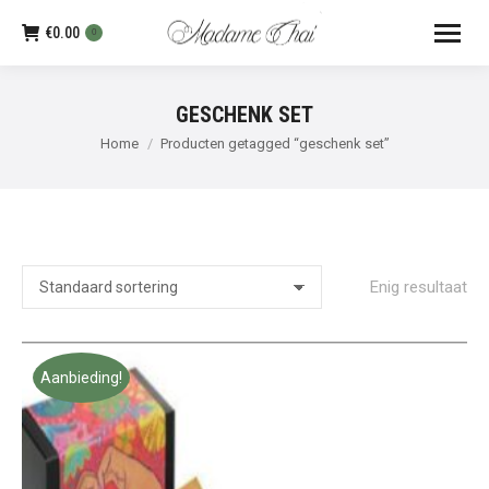
€
0.00
0
GESCHENK SET
Je bent hier:
Home
Producten getagged “geschenk set”
Enig resultaat
Aanbieding!