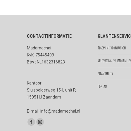
CONTACTINFORMATIE
KLANTENSERVIC
Algemene voorwaarden
Madamechai
KvK: 75445409
Verzending en retournere
Btw : NL1632316823
Privacybeleid
Kantoor
Contact
Sluispolderweg 15-L unit P,
1505 HJ Zaandam
E-mail: info@madamechai.nl
Vind ons op:
Facebook
Instagram