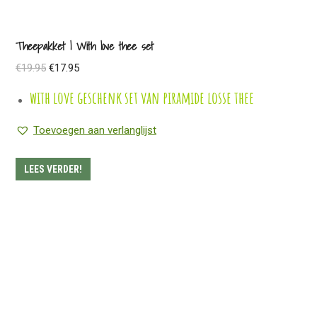
Theepakket | With love thee set
Oorspronkelijke
Huidige
€
19.95
€
17.95
prijs
prijs
with love geschenk set van piramide losse thee
was:
is:
€19.95.
€17.95.
Toevoegen aan verlanglijst
LEES VERDER!