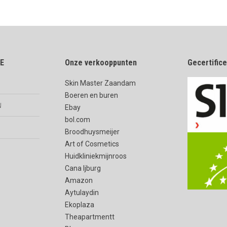
E
Onze verkooppunten
Gecertific
Skin Master Zaandam
Boeren en buren
n
Ebay
bol.com
Broodhuysmeijer
Art of Cosmetics
Huidkliniekmijnroos
Cana Ijburg
Amazon
Aytulaydin
Ekoplaza
Theapartmentt