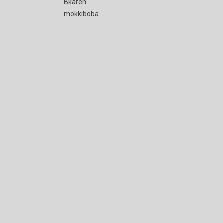
Bkaren
mokkiboba