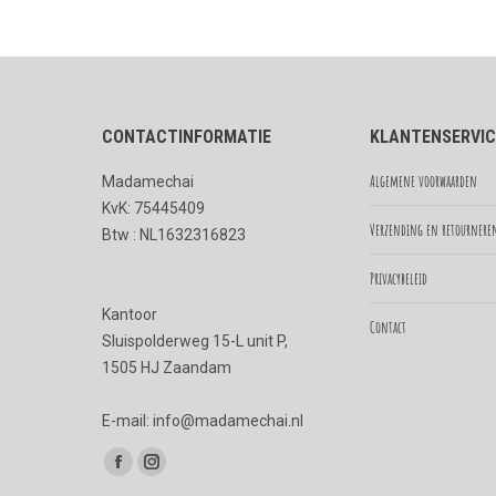
CONTACTINFORMATIE
KLANTENSERVIC
Algemene voorwaarden
Madamechai
KvK: 75445409
Verzending en retournere
Btw : NL1632316823
Privacybeleid
Kantoor
Contact
Sluispolderweg 15-L unit P,
1505 HJ Zaandam
E-mail: info@madamechai.nl
Vind ons op:
Facebook
Instagram