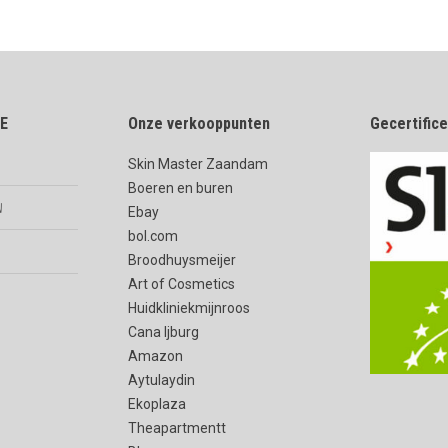
E
Onze verkooppunten
Gecertific
Skin Master Zaandam
Boeren en buren
n
Ebay
bol.com
Broodhuysmeijer
Art of Cosmetics
Huidkliniekmijnroos
Cana Ijburg
Amazon
Aytulaydin
Ekoplaza
Theapartmentt