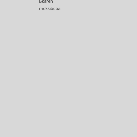
Bkaren
mokkiboba