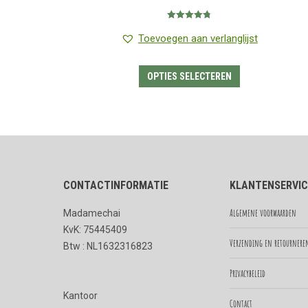
€1.35
Gewaardeerd
tot
4.80
uit 5
Toevoegen aan verlanglijst
€7.85
Dit
OPTIES SELECTEREN
product
heeft
meerdere
variaties.
Deze
CONTACTINFORMATIE
KLANTENSERVIC
optie
kan
Algemene voorwaarden
Madamechai
gekozen
KvK: 75445409
worden
Verzending en retournere
Btw : NL1632316823
op
Privacybeleid
de
Kantoor
productpagina
Contact