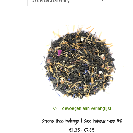
Toevoegen aan verlanglijst
Groene thee melange | Goed humeur thee BIO
Prijsklasse:
€
1.35
-
€
7.85