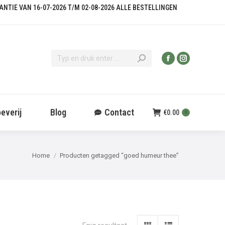
KANTIE VAN 16-07-2026 T/M 02-08-2026 ALLE BESTELLINGEN
everij
Blog
Contact
€
0.00
0
Je bent hier:
Home
Producten getagged “goed humeur thee”