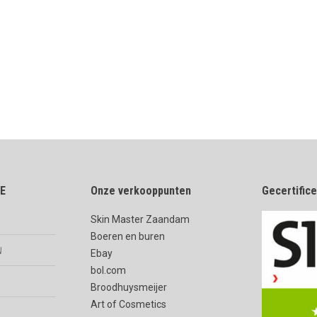
E
Onze verkooppunten
Gecertific
Skin Master Zaandam
Boeren en buren
n
Ebay
bol.com
Broodhuysmeijer
Art of Cosmetics