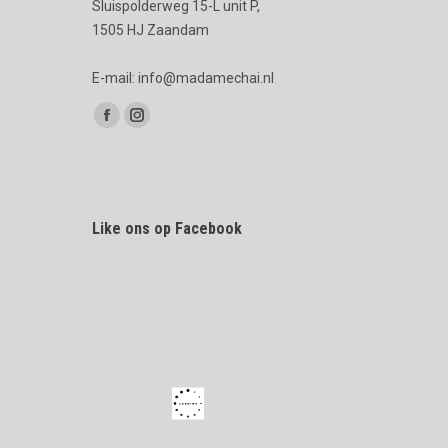
Sluispolderweg 15-L unit P,
1505 HJ Zaandam
E-mail: info@madamechai.nl
Vind ons op:
Facebook
Instagram
page
page
opens
opens
in
in
Like ons op Facebook
new
new
window
window