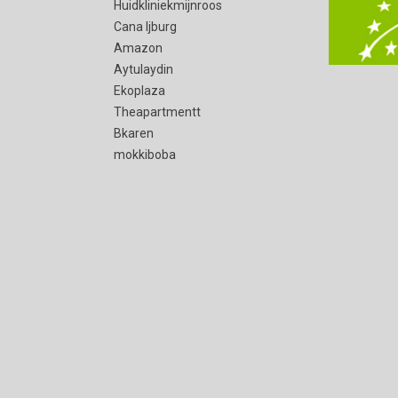
Huidkliniekmijnroos
Cana Ijburg
Amazon
Aytulaydin
Ekoplaza
Theapartmentt
Bkaren
mokkiboba