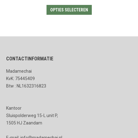
Dit
OPTIES SELECTEREN
product
heeft
meerdere
variaties.
Deze
CONTACTINFORMATIE
optie
kan
Madamechai
gekozen
KvK: 75445409
worden
Btw : NL1632316823
op
de
Kantoor
productpagina
Sluispolderweg 15-L unit P,
1505 HJ Zaandam
E-mail: info@madamechai.nl