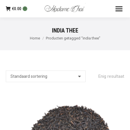
€
0.00
0
INDIA THEE
Je bent hier:
Home
Producten getagged “india thee”
Enig resultaat