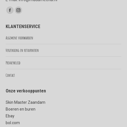
Vind ons op:
Facebook
Instagram
page
page
KLANTENSERVICE
opens
opens
in
in
Algemene voorwaarden
new
new
Verzending en retourneren
window
window
Privacybeleid
Contact
Onze verkooppunten
Skin Master Zaandam
Boeren en buren
Ebay
bol.com