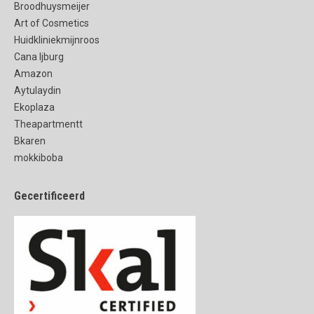
Broodhuysmeijer
Art of Cosmetics
Huidkliniekmijnroos
Cana Ijburg
Amazon
Aytulaydin
Ekoplaza
Theapartmentt
Bkaren
mokkiboba
Gecertificeerd