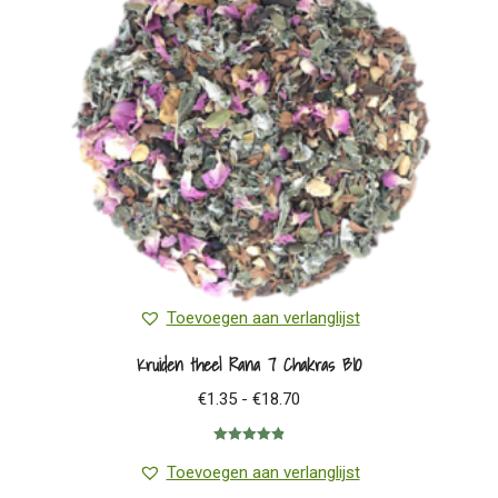
Toevoegen aan verlanglijst
Kruiden thee| Rana 7 Chakras BIO
Prijsklasse:
€
1.35
-
€
18.70
€1.35
Gewaardeerd
tot
4.88
uit 5
Toevoegen aan verlanglijst
€18.70