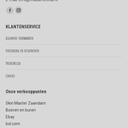
Vind ons op:
Facebook
Instagram
page
page
KLANTENSERVICE
opens
opens
in
in
Algemene voorwaarden
new
new
Verzending en retourneren
window
window
Privacybeleid
Contact
Onze verkooppunten
Skin Master Zaandam
Boeren en buren
Ebay
bol.com