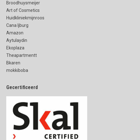
Broodhuysmeijer
Art of Cosmetics
Huidkliniekmijnroos
Cana Ijburg
Amazon
Aytulaydin
Ekoplaza
Theapartmentt
Bkaren
mokkiboba
Gecertificeerd