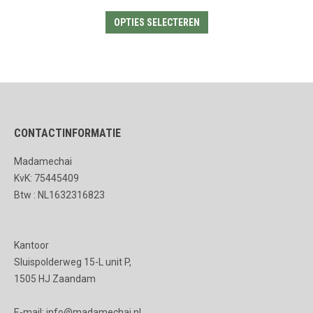
Dit
OPTIES SELECTEREN
product
heeft
meerdere
variaties.
Deze
CONTACTINFORMATIE
optie
kan
Madamechai
gekozen
KvK: 75445409
worden
Btw : NL1632316823
op
de
Kantoor
productpagina
Sluispolderweg 15-L unit P,
1505 HJ Zaandam
E-mail: info@madamechai.nl