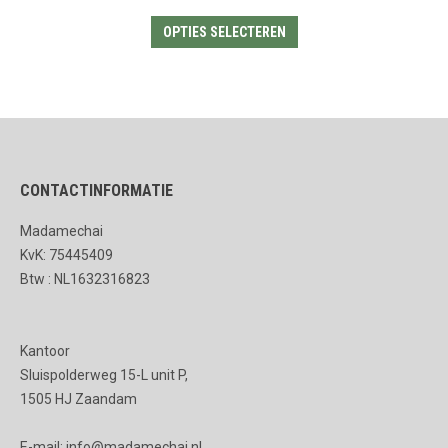
Dit
OPTIES SELECTEREN
product
heeft
meerdere
variaties.
Deze
CONTACTINFORMATIE
optie
kan
Madamechai
gekozen
KvK: 75445409
worden
Btw : NL1632316823
op
de
Kantoor
productpagina
Sluispolderweg 15-L unit P,
1505 HJ Zaandam
E-mail: info@madamechai.nl