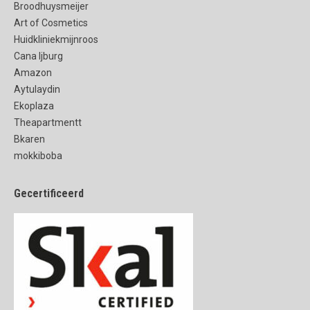
Broodhuysmeijer
Art of Cosmetics
Huidkliniekmijnroos
Cana Ijburg
Amazon
Aytulaydin
Ekoplaza
Theapartmentt
Bkaren
mokkiboba
Gecertificeerd