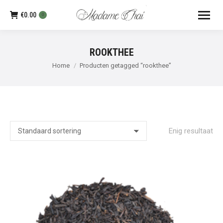
€
0.00
0
ROOKTHEE
Je bent hier:
Home
Producten getagged “rookthee”
Enig resultaat