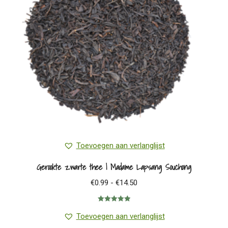
Toevoegen aan verlanglijst
Gerookte zwarte thee | Madame Lapsang Souchong
Prijsklasse:
€
0.99
-
€
14.50
€0.99
Gewaardeerd
tot
5.00
uit 5
Toevoegen aan verlanglijst
€14.50