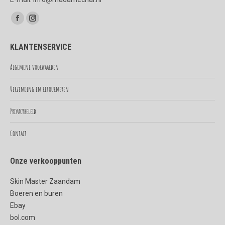
Vind ons op:
Facebook
Instagram
page
page
KLANTENSERVICE
opens
opens
in
in
Algemene voorwaarden
new
new
Verzending en retourneren
window
window
Privacybeleid
Contact
Onze verkooppunten
Skin Master Zaandam
Boeren en buren
Ebay
bol.com