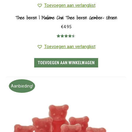
Toevoegen aan verlanglijst
Thee beren | Madame Chai Thee beren Gember- citroen
€
4.95
Gewaardeerd
4.50
uit 5
Toevoegen aan verlanglijst
TOEVOEGEN AAN WINKELWAGEN
Aanbieding!