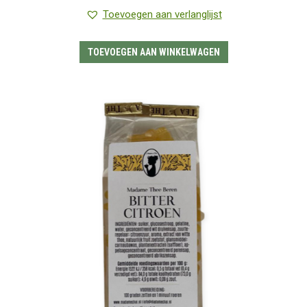
Gewaardeerd
5.00
uit 5
Toevoegen aan verlanglijst
TOEVOEGEN AAN WINKELWAGEN