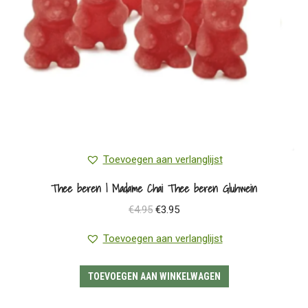
Toevoegen aan verlanglijst
Thee beren | Madame Chai Thee beren Gluhwein
Oorspronkelijke
Huidige
€
4.95
€
3.95
prijs
prijs
Toevoegen aan verlanglijst
was:
is:
€4.95.
€3.95.
TOEVOEGEN AAN WINKELWAGEN