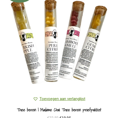
Toevoegen aan verlanglijst
Thee beren | Madame Chai Thee beren proefpakket
Oorspronkelijke
Huidige