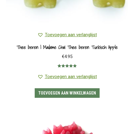
Toevoegen aan verlanglijst
Thee beren | Madame Chai Thee beren Turkisch Apple
€
4.95
Gewaardeerd
5.00
uit 5
Toevoegen aan verlanglijst
TOEVOEGEN AAN WINKELWAGEN