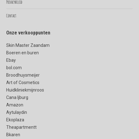
Privacybeleid
Contact
Onze verkooppunten
Skin Master Zaandam
Boeren en buren
Ebay
bol.com
Broodhuysmeijer
Art of Cosmetics
Huidkliniekmijnroos
Cana Ijburg
Amazon
Aytulaydin
Ekoplaza
Theapartmentt
Bkaren