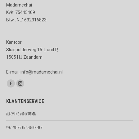
Madamechai
KvK: 75445409
Btw : NL1632316823
Kantoor
Sluispolderweg 15-L unit P,
1505 HJ Zaandam
E-mail: info@madamechai.nl
Vind ons op:
Facebook
Instagram
page
page
KLANTENSERVICE
opens
opens
in
in
Algemene voorwaarden
new
new
Verzending en retourneren
window
window