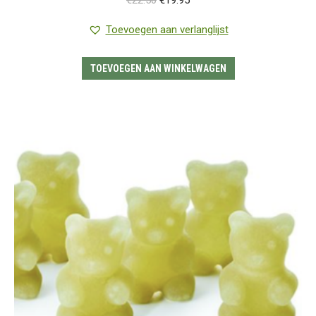
€
22.50
€
19.95
prijs
prijs
Toevoegen aan verlanglijst
was:
is:
€22.50.
€19.95.
TOEVOEGEN AAN WINKELWAGEN