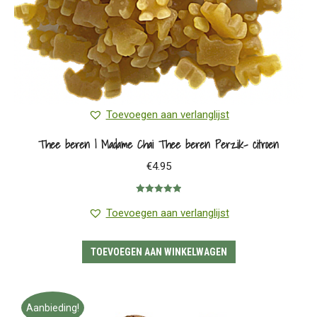
Toevoegen aan verlanglijst
Thee beren | Madame Chai Thee beren Perzik- citroen
€
4.95
Gewaardeerd
5.00
uit 5
Toevoegen aan verlanglijst
TOEVOEGEN AAN WINKELWAGEN
Aanbieding!