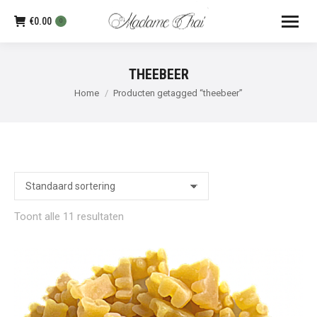
€
0.00
0
THEEBEER
Je bent hier:
Home
Producten getagged “theebeer”
Toont alle 11 resultaten