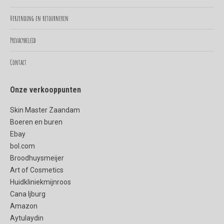
new
new
Verzending en retourneren
window
window
Privacybeleid
Contact
Onze verkooppunten
Skin Master Zaandam
Boeren en buren
Ebay
bol.com
Broodhuysmeijer
Art of Cosmetics
Huidkliniekmijnroos
Cana Ijburg
Amazon
Aytulaydin