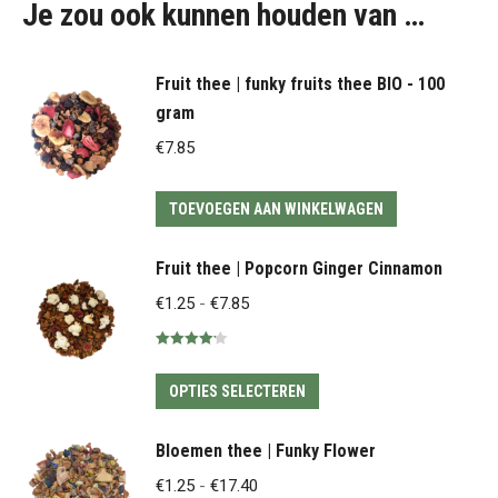
Je zou ook kunnen houden van …
Fruit thee | funky fruits thee BIO - 100
gram
€
7.85
TOEVOEGEN AAN WINKELWAGEN
Fruit thee | Popcorn Ginger Cinnamon
Prijsklasse:
€
1.25
-
€
7.85
€1.25
Gewaardeerd
tot
4.20
uit 5
Dit
€7.85
OPTIES SELECTEREN
product
heeft
Bloemen thee | Funky Flower
meerdere
Prijsklasse:
€
1.25
-
€
17.40