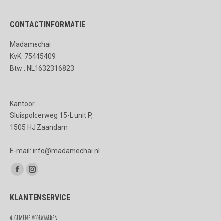
productpagina
Deze
CONTACTINFORMATIE
optie
kan
Madamechai
gekozen
KvK: 75445409
worden
Btw : NL1632316823
op
de
Kantoor
productpagina
Sluispolderweg 15-L unit P,
1505 HJ Zaandam
E-mail: info@madamechai.nl
Vind ons op:
Facebook
Instagram
page
page
KLANTENSERVICE
opens
opens
in
in
Algemene voorwaarden