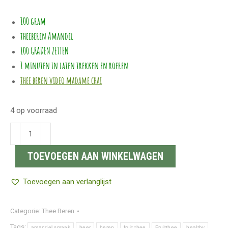
100 gram
theeberen Amandel
100 GRADEN ZETTEN
1 minuten in laten trekken en roeren
thee beren video madame chai
4 op voorraad
Thee
beren
TOEVOEGEN AAN WINKELWAGEN
|
Madame
Toevoegen aan verlanglijst
Chai
Thee
beren
Categorie:
Thee Beren
kerse
Tags:
amandel smaak
beer
beren
fruit thee
Fruitthee
healthy