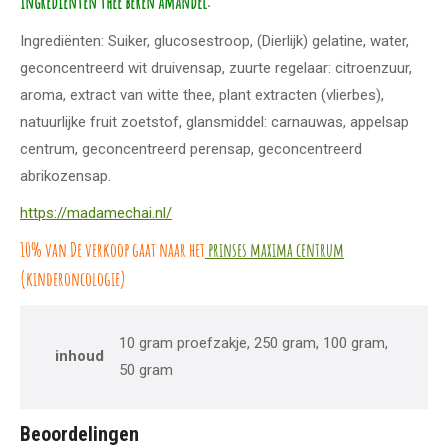
Ingrediënten thee beren amandel:
Ingrediënten: Suiker, glucosestroop, (Dierlijk) gelatine, water,
geconcentreerd wit druivensap, zuurte regelaar: citroenzuur,
aroma, extract van witte thee, plant extracten (vlierbes),
natuurlijke fruit zoetstof, glansmiddel: carnauwas, appelsap
centrum, geconcentreerd perensap, geconcentreerd
abrikozensap.
https://madamechai.nl/
10% van De verkoop gaat naar het
prinses maxima centrum
(kinderoncologie)
10 gram proefzakje, 250 gram, 100 gram,
inhoud
50 gram
Beoordelingen