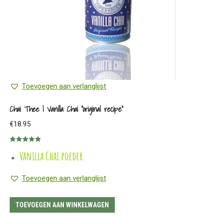
Toevoegen aan verlanglijst
Chai Thee | Vanilla Chai “original recipe”
€
18.95
Gewaardeerd
Vanilla Chai poeder
5.00
uit 5
Toevoegen aan verlanglijst
TOEVOEGEN AAN WINKELWAGEN