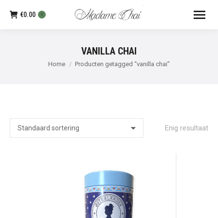
€
0.00
0
VANILLA CHAI
Je bent hier:
Home
Producten getagged “vanilla chai”
Enig resultaat