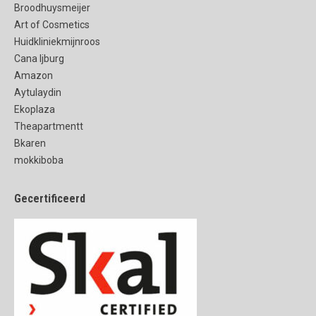
Broodhuysmeijer
Art of Cosmetics
Huidkliniekmijnroos
Cana Ijburg
Amazon
Aytulaydin
Ekoplaza
Theapartmentt
Bkaren
mokkiboba
Gecertificeerd