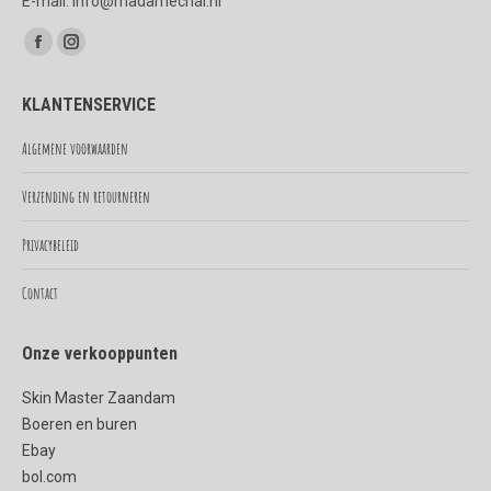
E-mail: info@madamechai.nl
Vind ons op:
Facebook
Instagram
page
page
KLANTENSERVICE
opens
opens
in
in
Algemene voorwaarden
new
new
Verzending en retourneren
window
window
Privacybeleid
Contact
Onze verkooppunten
Skin Master Zaandam
Boeren en buren
Ebay
bol.com