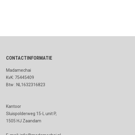
CONTACTINFORMATIE
Madamechai
KvK: 75445409
Btw : NL1632316823
Kantoor
Sluispolderweg 15-L unit P,
1505 HJ Zaandam