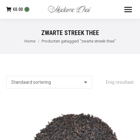
€
0.00
0
ZWARTE STREEK THEE
Je bent hier:
Home
Producten getagged “zwarte streek thee”
Enig resultaat