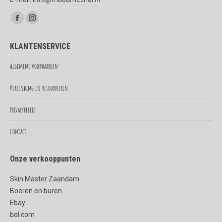
Vind ons op:
Facebook
Instagram
page
page
KLANTENSERVICE
opens
opens
in
in
Algemene voorwaarden
new
new
Verzending en retourneren
window
window
Privacybeleid
Contact
Onze verkooppunten
Skin Master Zaandam
Boeren en buren
Ebay
bol.com