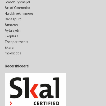
Broodhuysmeijer
Art of Cosmetics
Huidkliniekmijnroos
Cana Ijburg
Amazon
Aytulaydin
Ekoplaza
Theapartmentt
Bkaren
mokkiboba
Gecertificeerd