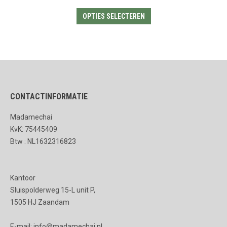
Dit
OPTIES SELECTEREN
product
heeft
meerdere
variaties.
Deze
CONTACTINFORMATIE
optie
kan
Madamechai
gekozen
KvK: 75445409
worden
Btw : NL1632316823
op
de
Kantoor
productpagina
Sluispolderweg 15-L unit P,
1505 HJ Zaandam
E-mail: info@madamechai.nl