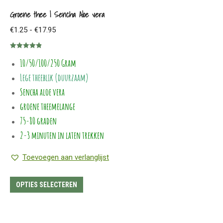
Groene thee | Sencha Aloe vera
Prijsklasse:
€
1.25
-
€
17.95
€1.25
Gewaardeerd
tot
10/50/100/250 Gram
4.86
uit 5
€17.95
Lege theeblik (duurzaam)
Sencha aloe vera
groene theemelange
75-80 graden
2-3 minuten in laten trekken
Toevoegen aan verlanglijst
Dit
OPTIES SELECTEREN
product
heeft
meerdere