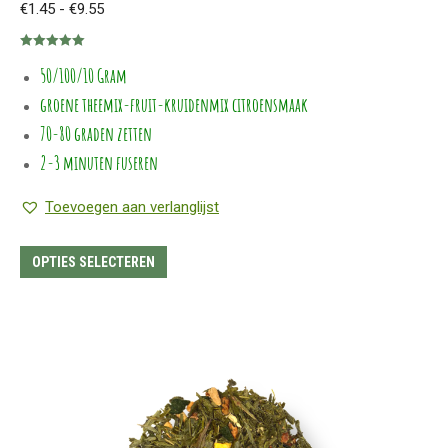
Prijsklasse:
€
1.45
-
€
9.55
€1.45
Gewaardeerd
tot
50/100/10 Gram
5.00
uit 5
€9.55
groene theemix-fruit-kruidenmix citroensmaak
70-80 graden zetten
2-3 minuten fuseren
Toevoegen aan verlanglijst
Dit
OPTIES SELECTEREN
product
heeft
meerdere
variaties.
Deze
optie
kan