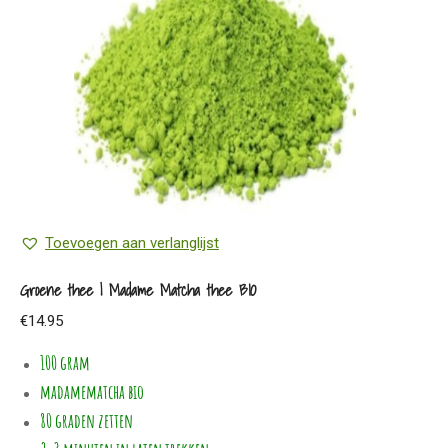
optie
kan
gekozen
worden
op
de
productpagina
Toevoegen aan verlanglijst
Groene thee | Madame Matcha thee BIO
€
14.95
100 gram
madamematcha bio
80 graden zetten