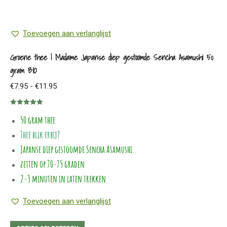
Toevoegen aan verlanglijst
Groene thee | Madame Japanse diep gestoomde Sencha Asamushi 50
gram BIO
Prijsklasse:
€
7.95
-
€
11.95
€7.95
Gewaardeerd
tot
50 gram thee
5.00
uit 5
€11.95
Thee blik erbij?
Japanse diep gestoomde Sencha Asamushi
zetten op 70-75 graden
2-3 minuten in laten trekken
Toevoegen aan verlanglijst
Dit