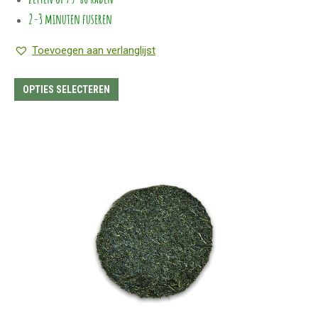
2-3 minuten fuseren
Toevoegen aan verlanglijst
Dit
OPTIES SELECTEREN
product
heeft
meerdere
variaties.
Deze
optie
kan
gekozen
worden
op
de
productpagina