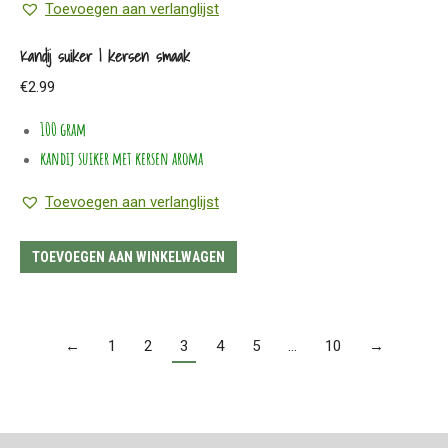
Toevoegen aan verlanglijst
Kandij suiker | kersen smaak
€
2.99
100 gram
kandij suiker met kersen aroma
Toevoegen aan verlanglijst
TOEVOEGEN AAN WINKELWAGEN
←
1
2
3
4
5
…
10
→