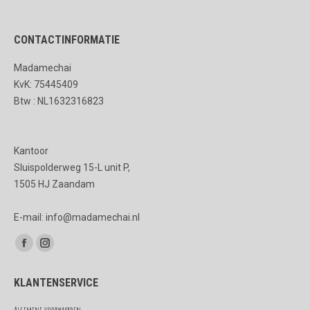
CONTACTINFORMATIE
Madamechai
KvK: 75445409
Btw : NL1632316823
Kantoor
Sluispolderweg 15-L unit P,
1505 HJ Zaandam
E-mail: info@madamechai.nl
Vind ons op:
Facebook
Instagram
page
page
KLANTENSERVICE
opens
opens
in
in