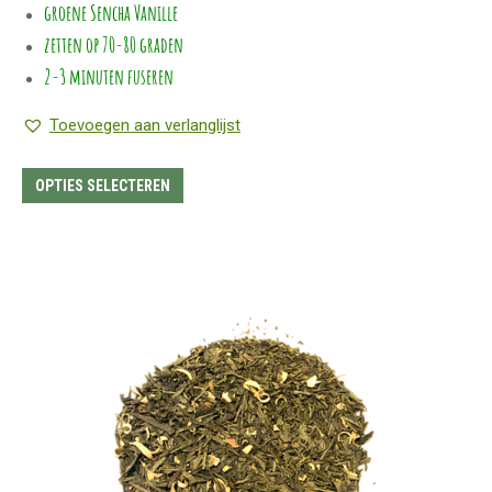
groene Sencha Vanille
€6.95
zetten op 70-80 graden
2-3 minuten fuseren
Toevoegen aan verlanglijst
Dit
OPTIES SELECTEREN
product
heeft
meerdere
variaties.
Deze
optie
kan
gekozen
worden
op