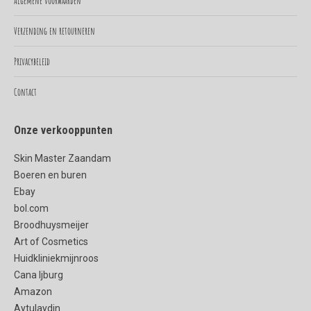
Algemene voorwaarden
new
new
Verzending en retourneren
window
window
Privacybeleid
Contact
Onze verkooppunten
Skin Master Zaandam
Boeren en buren
Ebay
bol.com
Broodhuysmeijer
Art of Cosmetics
Huidkliniekmijnroos
Cana Ijburg
Amazon
Aytulaydin