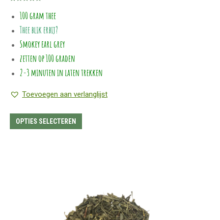
Gewaardeerd
tot
100 gram thee
5.00
uit 5
€55.00
Thee blik erbij?
Smokey earl grey
zetten op 100 graden
2-3 minuten in laten trekken
Toevoegen aan verlanglijst
Dit
OPTIES SELECTEREN
product
heeft
meerdere
variaties.
Deze
optie
kan