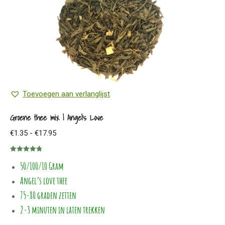
gekozen
worden
op
de
productpagina
Toevoegen aan verlanglijst
Groene thee mix | Angel’s Love
Prijsklasse:
€
1.35
-
€
17.95
€1.35
Gewaardeerd
tot
50/100/10 Gram
4.80
uit 5
€17.95
Angel’s love thee
75-80 graden zetten
2-3 minuten in laten trekken