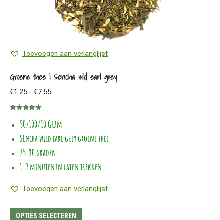
de
productpagina
Toevoegen aan verlanglijst
Groene thee | Sencha wild earl grey
Prijsklasse:
€
1.25
-
€
7.55
€1.25
Gewaardeerd
tot
50/100/10 Gram
5.00
uit 5
€7.55
SEncha wild earl grey groene thee
75-80 graden
1-3 minuten in laten trekken
Toevoegen aan verlanglijst
Dit
OPTIES SELECTEREN