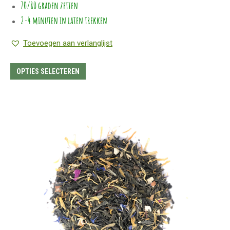
70/80 graden zetten
2-4 minuten in laten trekken
Toevoegen aan verlanglijst
Dit
OPTIES SELECTEREN
product
heeft
meerdere
variaties.
Deze
optie
kan
gekozen
worden
op
de