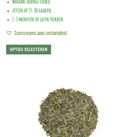
Madame orange cookie
zetten op 75-80 graden
1-3 minuten in laten trekken
Toevoegen aan verlanglijst
Dit
OPTIES SELECTEREN
product
heeft
meerdere
variaties.
Deze
optie
kan
gekozen
worden
op