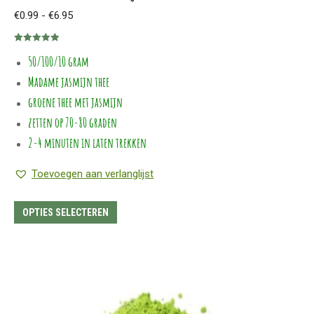
Prijsklasse:
€
0.99
-
€
6.95
€0.99
Gewaardeerd
tot
50/100/10 gram
5.00
uit 5
€6.95
Madame jasmijn thee
groene thee met jasmijn
zetten op 70-80 graden
2-4 minuten in laten trekken
Toevoegen aan verlanglijst
Dit
OPTIES SELECTEREN
product
heeft
meerdere
variaties.
Deze