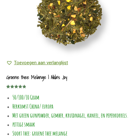
gekozen
worden
op
de
productpagina
Toevoegen aan verlanglijst
Groene thee Melange | Alida’s Joy
Gewaardeerd
50/100/10 Gram
4.83
uit 5
Herkomst China/ europa
Met green gunpowder, gember, kruidnagel, kaneel, en peperkorrels.
pittige smaak
Soort thee: groene thee melange