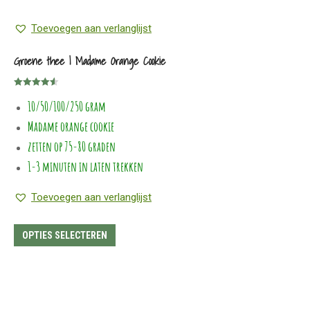
Toevoegen aan verlanglijst
Groene thee | Madame Orange Cookie
Gewaardeerd
10/50/100/250 gram
4.57
uit 5
Madame orange cookie
zetten op 75-80 graden
1-3 minuten in laten trekken
Toevoegen aan verlanglijst
Dit
OPTIES SELECTEREN
product
heeft
meerdere
variaties.