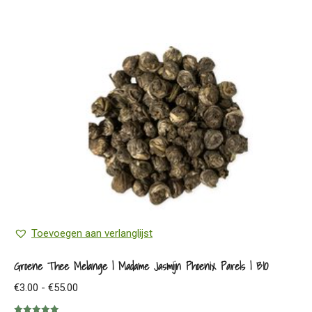
heeft
meerdere
variaties.
Deze
optie
kan
gekozen
worden
op
de
productpagina
Toevoegen aan verlanglijst
Groene Thee Melange | Madame Jasmijn Phoenix Parels | BIO
Prijsklasse:
€
3.00
-
€
55.00
€3.00