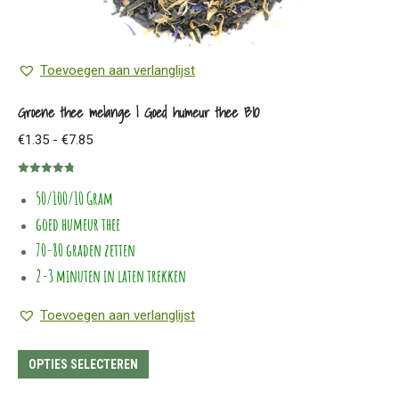
productpagina
Toevoegen aan verlanglijst
Groene thee melange | Goed humeur thee BIO
Prijsklasse:
€
1.35
-
€
7.85
€1.35
Gewaardeerd
tot
50/100/10 Gram
4.80
uit 5
€7.85
goed humeur thee
70-80 graden zetten
2-3 minuten in laten trekken
Toevoegen aan verlanglijst
Dit
OPTIES SELECTEREN
product