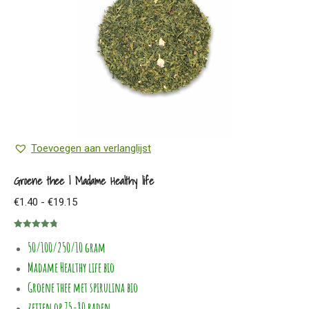
Toevoegen aan verlanglijst
Groene thee | Madame Healthy life
Prijsklasse:
€
1.40
-
€
19.15
€1.40
Gewaardeerd
tot
50/100/250/10 gram
4.75
uit 5
€19.15
Madame Healthy life bio
Groene thee met spirulina bio
zetten op 75-80 raden