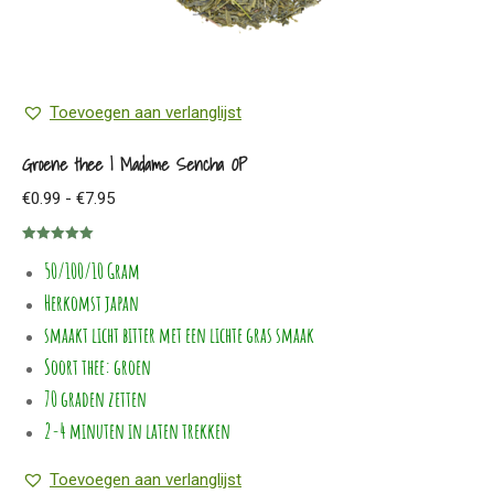
de
productpagina
Toevoegen aan verlanglijst
Groene thee | Madame Sencha OP
Prijsklasse:
€
0.99
-
€
7.95
€0.99
Gewaardeerd
tot
50/100/10 Gram
5.00
uit 5
€7.95
Herkomst japan
smaakt licht bitter met een lichte gras smaak
Soort thee: groen
70 graden zetten
2-4 minuten in laten trekken
Toevoegen aan verlanglijst