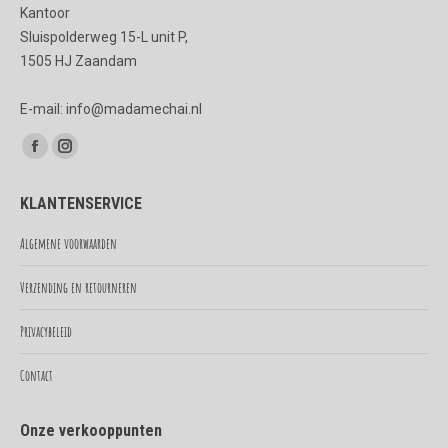
Kantoor
Sluispolderweg 15-L unit P,
1505 HJ Zaandam
E-mail: info@madamechai.nl
Vind ons op:
Facebook
Instagram
page
page
KLANTENSERVICE
opens
opens
in
in
Algemene voorwaarden
new
new
Verzending en retourneren
window
window
Privacybeleid
Contact
Onze verkooppunten