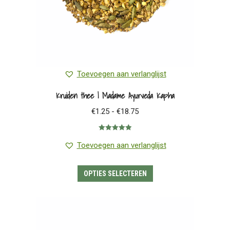
Toevoegen aan verlanglijst
Kruiden thee | Madame Ayurveda Kapha
Prijsklasse:
€
1.25
-
€
18.75
€1.25
Gewaardeerd
tot
5.00
uit 5
Toevoegen aan verlanglijst
€18.75
Dit
OPTIES SELECTEREN
product
heeft
meerdere
variaties.