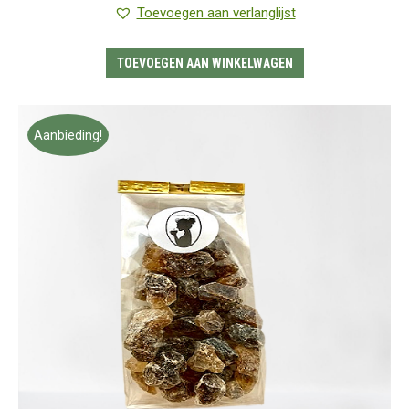
was:
is:
5.00
uit 5
Toevoegen aan verlanglijst
€3.95.
€2.95.
TOEVOEGEN AAN WINKELWAGEN
Aanbieding!