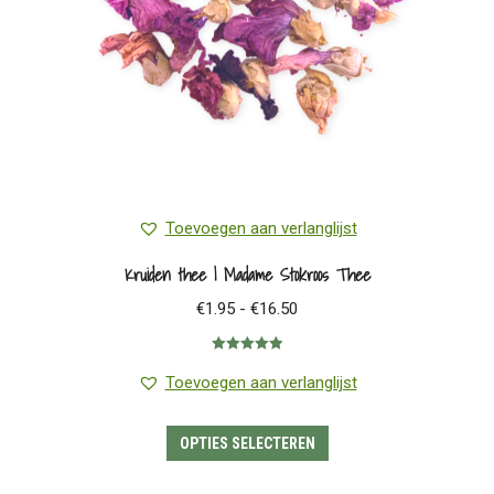
Toevoegen aan verlanglijst
Kruiden thee | Madame Stokroos Thee
Prijsklasse:
€
1.95
-
€
16.50
€1.95
Gewaardeerd
tot
5.00
uit 5
Toevoegen aan verlanglijst
€16.50
Dit
OPTIES SELECTEREN
product