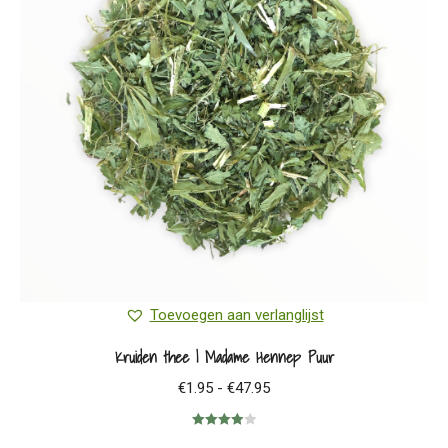
optie
kan
gekozen
worden
op
de
productpagina
Toevoegen aan verlanglijst
Kruiden thee | Madame Hennep Puur
Prijsklasse:
€
1.95
-
€
47.95
€1.95
Gewaardeerd
tot