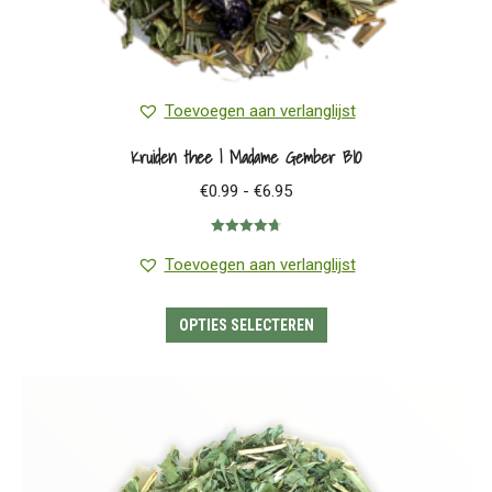
Toevoegen aan verlanglijst
Kruiden thee | Madame Gember BIO
Prijsklasse:
€
0.99
-
€
6.95
€0.99
Gewaardeerd
tot
4.71
uit 5
Toevoegen aan verlanglijst
€6.95
Dit
OPTIES SELECTEREN
product
heeft
meerdere
variaties.
Deze