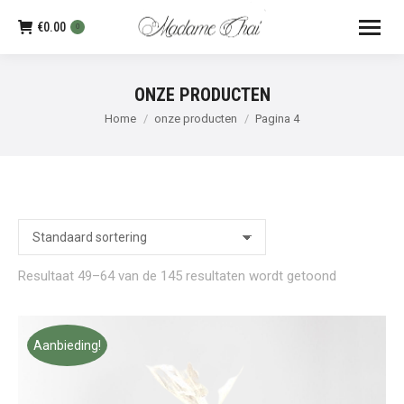
€
0.00
0
ONZE PRODUCTEN
Je bent hier:
Home
onze producten
Pagina 4
Resultaat 49–64 van de 145 resultaten wordt getoond
Aanbieding!