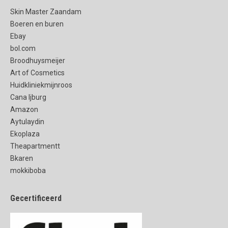
Skin Master Zaandam
Boeren en buren
Ebay
bol.com
Broodhuysmeijer
Art of Cosmetics
Huidkliniekmijnroos
Cana Ijburg
Amazon
Aytulaydin
Ekoplaza
Theapartmentt
Bkaren
mokkiboba
Gecertificeerd