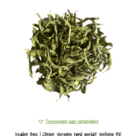
meerdere
variaties.
Deze
optie
kan
gekozen
worden
op
de
productpagina
Toevoegen aan verlanglijst
Kruiden thee | Citroen Verveine hand geplukt Verbena BIO