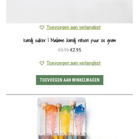
Toevoegen aan verlanglijst
Kandij suiker | Madame kandij rotsen puur 100 gram
Oorspronkelijke
Huidige
€
3.95
€
2.95
prijs
prijs
Toevoegen aan verlanglijst
was:
is:
€3.95.
€2.95.
TOEVOEGEN AAN WINKELWAGEN