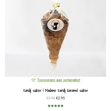
Toevoegen aan verlanglijst
Kandij suiker | Madame Kandij karamel suiker
Oorspronkelijke
Huidige
€
3.95
€
2.95
prijs
prijs
Gewaardeerd