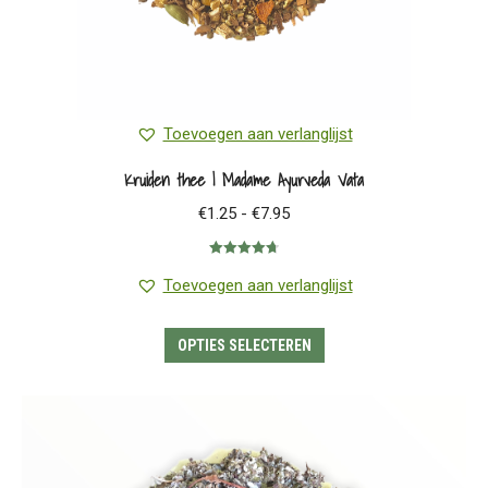
Toevoegen aan verlanglijst
Kruiden thee | Madame Ayurveda Vata
Prijsklasse:
€
1.25
-
€
7.95
€1.25
Gewaardeerd
tot
4.75
uit 5
Toevoegen aan verlanglijst
€7.95
Dit
OPTIES SELECTEREN
product
heeft
meerdere
variaties.
Deze