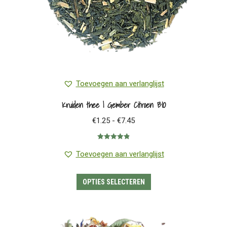
productpagina
Toevoegen aan verlanglijst
Kruiden thee | Gember Citroen BIO
Prijsklasse:
€
1.25
-
€
7.45
€1.25
Gewaardeerd
tot
4.91
uit 5
Toevoegen aan verlanglijst
€7.45
Dit
OPTIES SELECTEREN
product
heeft
meerdere