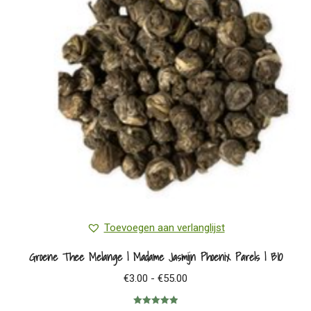
optie
kan
gekozen
worden
op
de
productpagina
Toevoegen aan verlanglijst
Groene Thee Melange | Madame Jasmijn Phoenix Parels | BIO
Prijsklasse:
€
3.00
-
€
55.00
€3.00