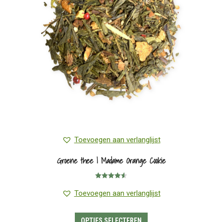
Toevoegen aan verlanglijst
Groene thee | Madame Orange Cookie
Gewaardeerd
4.57
uit 5
Toevoegen aan verlanglijst
Dit
OPTIES SELECTEREN