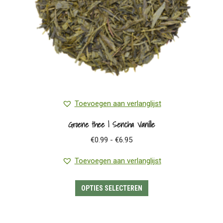
op
de
productpagina
Toevoegen aan verlanglijst
Groene thee | Sencha Vanille
Prijsklasse:
€
0.99
-
€
6.95
€0.99
Toevoegen aan verlanglijst
tot
€6.95
Dit
OPTIES SELECTEREN
product
heeft