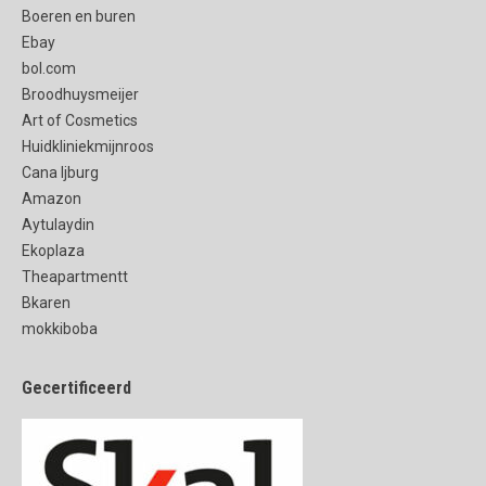
Boeren en buren
Ebay
bol.com
Broodhuysmeijer
Art of Cosmetics
Huidkliniekmijnroos
Cana Ijburg
Amazon
Aytulaydin
Ekoplaza
Theapartmentt
Bkaren
mokkiboba
Gecertificeerd