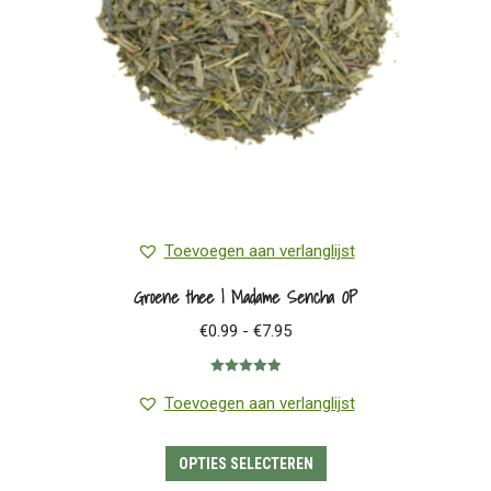
worden
op
de
productpagina
Toevoegen aan verlanglijst
Groene thee | Madame Sencha OP
Prijsklasse:
€
0.99
-
€
7.95
€0.99
Gewaardeerd
tot
5.00
uit 5
Toevoegen aan verlanglijst
€7.95
Dit
OPTIES SELECTEREN
product