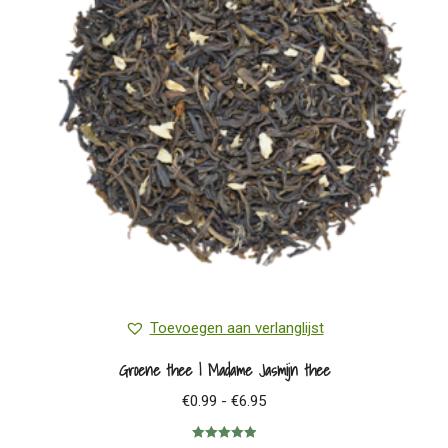
optie
kan
gekozen
worden
op
de
productpagina
Toevoegen aan verlanglijst
Groene thee | Madame Jasmijn thee
Prijsklasse:
€
0.99
-
€
6.95
€0.99