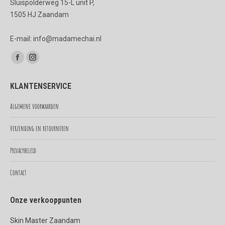
Sluispolderweg 15-L unit P,
1505 HJ Zaandam
E-mail: info@madamechai.nl
Vind ons op:
Facebook
Instagram
page
page
KLANTENSERVICE
opens
opens
in
in
Algemene voorwaarden
new
new
Verzending en retourneren
window
window
Privacybeleid
Contact
Onze verkooppunten
Skin Master Zaandam