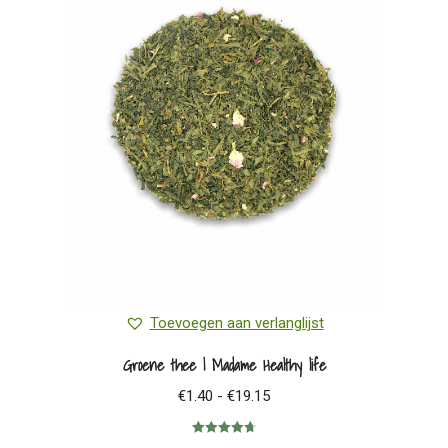
Toevoegen aan verlanglijst
Groene thee | Madame Healthy life
Prijsklasse:
€
1.40
-
€
19.15
€1.40
Gewaardeerd