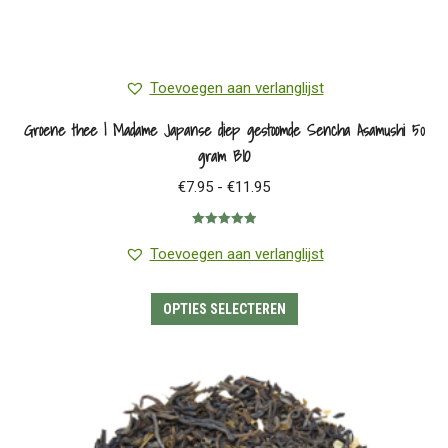
Toevoegen aan verlanglijst
Groene thee | Madame Japanse diep gestoomde Sencha Asamushi 50
gram BIO
Prijsklasse:
€
7.95
-
€
11.95
€7.95
Gewaardeerd
tot
5.00
uit 5
Toevoegen aan verlanglijst
€11.95
Dit
OPTIES SELECTEREN
product
heeft
meerdere
variaties.
Deze