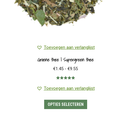
productpagina
Toevoegen aan verlanglijst
Groene thee | Supergreen thee
Prijsklasse:
€
1.45
-
€
9.55
€1.45
Gewaardeerd
tot
5.00
uit 5
Toevoegen aan verlanglijst
€9.55
Dit
OPTIES SELECTEREN
product
heeft
meerdere