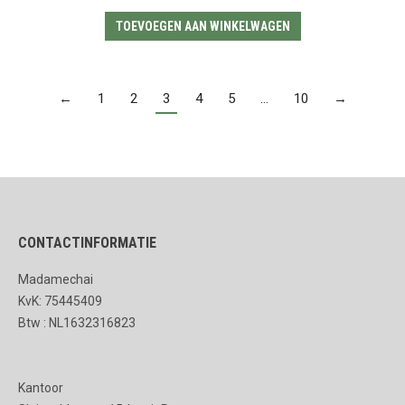
TOEVOEGEN AAN WINKELWAGEN
←
1
2
3
4
5
…
10
→
CONTACTINFORMATIE
Madamechai
KvK: 75445409
Btw : NL1632316823
Kantoor