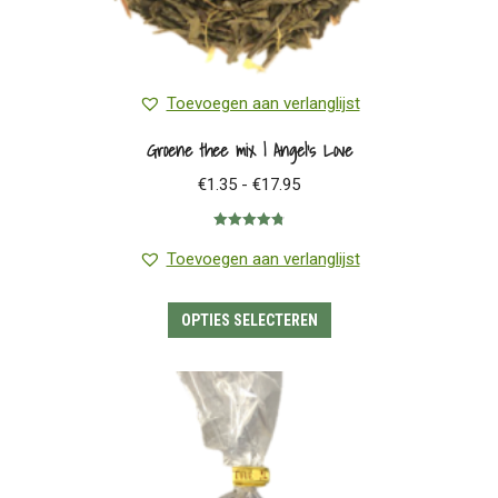
Toevoegen aan verlanglijst
Groene thee mix | Angel’s Love
Prijsklasse:
€
1.35
-
€
17.95
€1.35
Gewaardeerd
tot
4.80
uit 5
Toevoegen aan verlanglijst
€17.95
Dit
OPTIES SELECTEREN
product
heeft
meerdere
variaties.
Deze
optie