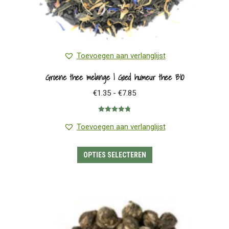
Toevoegen aan verlanglijst
Groene thee melange | Goed humeur thee BIO
Prijsklasse:
€
1.35
-
€
7.85
€1.35
Gewaardeerd
tot
4.80
uit 5
Toevoegen aan verlanglijst
€7.85
Dit
OPTIES SELECTEREN
product
heeft
meerdere
variaties.
Deze