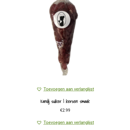
kan
gekozen
worden
op
de
productpagina
Toevoegen aan verlanglijst
Kandij suiker | kersen smaak
€
2.99
Toevoegen aan verlanglijst