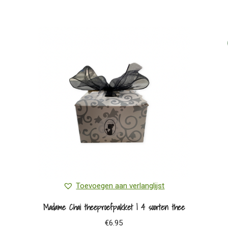
Toevoegen aan verlanglijst
Madame Chai theeproefpakket | 4 soorten thee
€
6.95