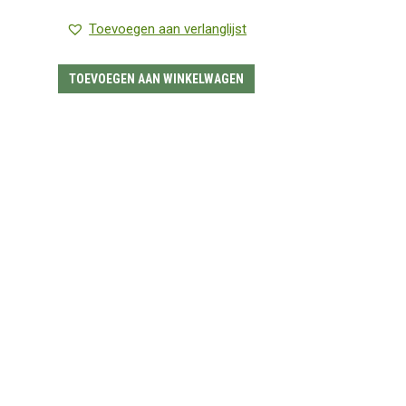
prijs
prijs
Toevoegen aan verlanglijst
was:
is:
€22.50.
€19.95.
TOEVOEGEN AAN WINKELWAGEN