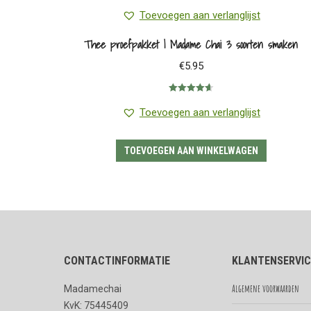
Toevoegen aan verlanglijst
Thee proefpakket | Madame Chai 3 soorten smaken
€
5.95
Gewaardeerd
4.67
uit 5
Toevoegen aan verlanglijst
TOEVOEGEN AAN WINKELWAGEN
CONTACTINFORMATIE
KLANTENSERVIC
Algemene voorwaarden
Madamechai
KvK: 75445409