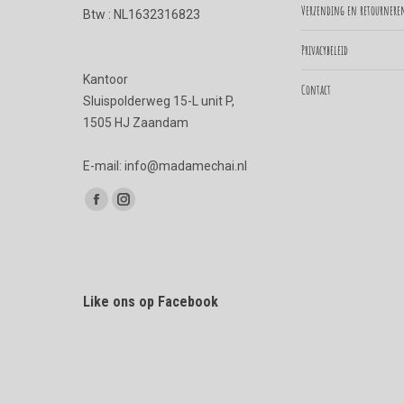
Verzending en retournere
Btw : NL1632316823
Privacybeleid
Kantoor
Contact
Sluispolderweg 15-L unit P,
1505 HJ Zaandam
E-mail: info@madamechai.nl
Vind ons op:
Facebook
Instagram
page
page
opens
opens
in
in
Like ons op Facebook
new
new
window
window