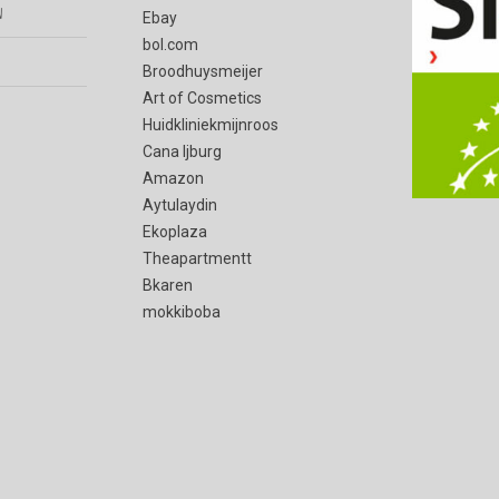
n
Ebay
bol.com
Broodhuysmeijer
Art of Cosmetics
Huidkliniekmijnroos
Cana Ijburg
Amazon
Aytulaydin
Ekoplaza
Theapartmentt
Bkaren
mokkiboba