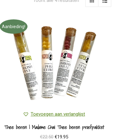
Toont alle 4 resultaten
Aanbieding!
Toevoegen aan verlanglijst
Thee beren | Madame Chai Thee beren proefpakket
Oorspronkelijke
Huidige
€
22.50
€
19.95