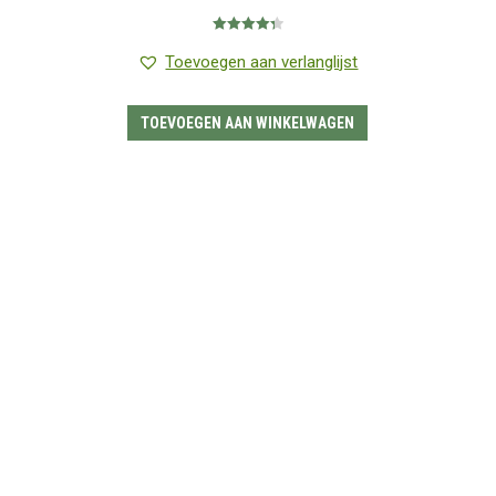
Gewaardeerd
4.33
uit 5
Toevoegen aan verlanglijst
TOEVOEGEN AAN WINKELWAGEN