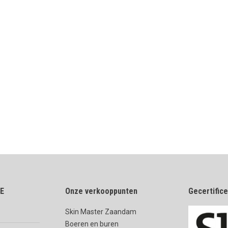
E
Onze verkooppunten
Gecertific
Skin Master Zaandam
Boeren en buren