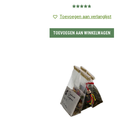
Gewaardeerd
4.80
uit 5
Toevoegen aan verlanglijst
TOEVOEGEN AAN WINKELWAGEN