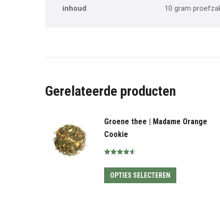
inhoud
10 gram proefzak
Gerelateerde producten
Groene thee | Madame Orange
Cookie
Gewaardeerd
4.57
uit 5
Dit
OPTIES SELECTEREN
product
heeft
meerdere