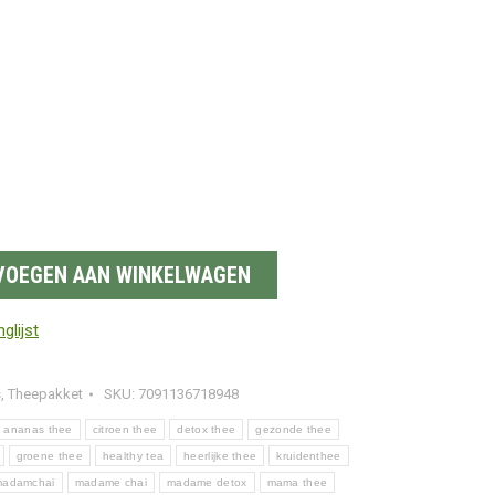
VOEGEN AAN WINKELWAGEN
glijst
s
,
Theepakket
SKU:
7091136718948
ananas thee
citroen thee
detox thee
gezonde thee
groene thee
healthy tea
heerlijke thee
kruidenthee
madamchai
madame chai
madame detox
mama thee