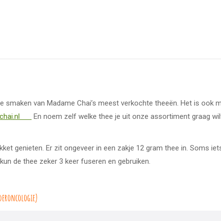
de smaken van Madame Chai’s meest verkochte theeën. Het is ook moge
echai.nl
En noem zelf welke thee je uit onze assortiment graag wilt
kket genieten. Er zit ongeveer in een zakje 12 gram thee in. Soms i
e kun de thee zeker 3 keer fuseren en gebruiken.
deroncologie)