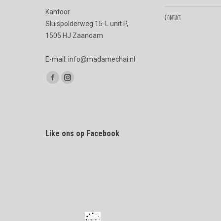
Kantoor
Contact
Sluispolderweg 15-L unit P,
1505 HJ Zaandam
E-mail: info@madamechai.nl
Vind ons op:
Facebook
Instagram
page
page
opens
opens
in
in
Like ons op Facebook
new
new
window
window