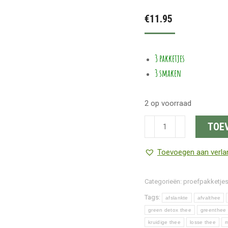
Gewaardeerd
5
4.80
op 5
€
11.95
gebaseerd
op
klant
waarderingen
3 pakketjes
3 smaken
2 op voorraad
3
TOE
proefpakketjes
van
Toevoegen aan verlan
Madame
Chai
Categorieën:
proefpakketje
aantal
Tags:
afslankte
afvalthee
green detox thee
greenthee
kruidige thee
losse thee