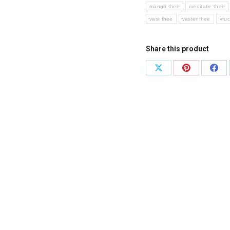
mango thee
meditatie thee
vast thee
vastenthee
vru
Share this product
Deel
Deel
Dee
knoppen
knoppen
kno