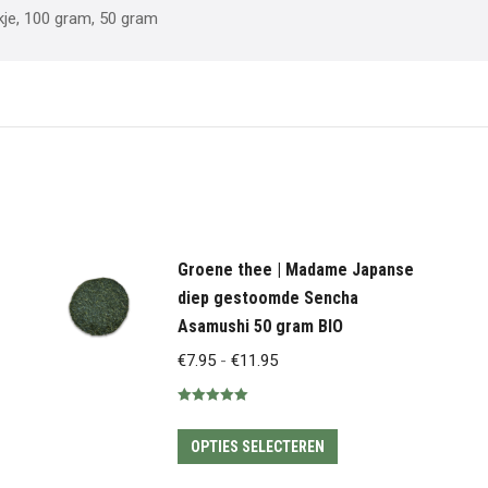
je, 100 gram, 50 gram
Groene thee | Madame Japanse
diep gestoomde Sencha
Asamushi 50 gram BIO
Prijsklasse:
€
7.95
-
€
11.95
€7.95
Gewaardeerd
tot
5.00
uit 5
Dit
€11.95
OPTIES SELECTEREN
product