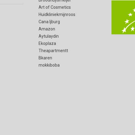
Art of Cosmetics
productpagina
Huidkliniekmijnroos
Cana Ijburg
Amazon
Aytulaydin
Ekoplaza
Theapartmentt
Bkaren
mokkiboba