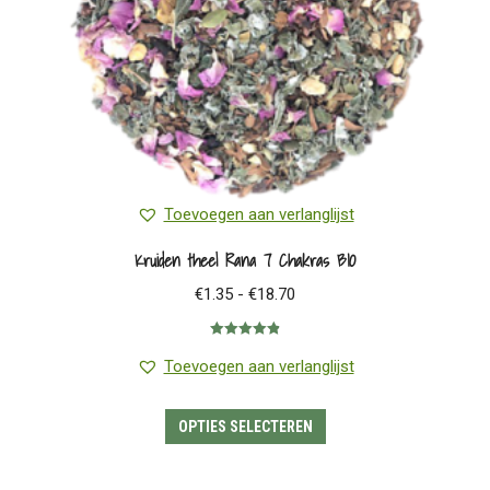
de
productpagina
Toevoegen aan verlanglijst
Kruiden thee| Rana 7 Chakras BIO
Prijsklasse:
€
1.35
-
€
18.70
€1.35
Gewaardeerd
tot
4.88
uit 5
Toevoegen aan verlanglijst
€18.70
Dit
OPTIES SELECTEREN
product
heeft