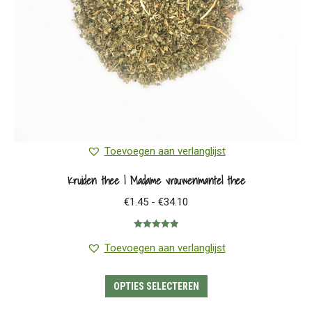
op
de
productpagina
Toevoegen aan verlanglijst
Kruiden thee | Madame vrouwenmantel thee
Prijsklasse:
€
1.45
-
€
34.10
€1.45
Gewaardeerd
tot
5.00
uit 5
Toevoegen aan verlanglijst
€34.10
Dit
OPTIES SELECTEREN
product