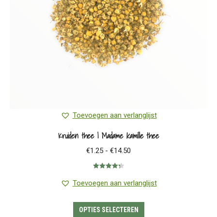
worden
op
de
productpagina
Toevoegen aan verlanglijst
Kruiden thee | Madame kamille thee
Prijsklasse:
€
1.25
-
€
14.50
€1.25
Gewaardeerd
tot
4.33
uit 5
Toevoegen aan verlanglijst
€14.50
Dit
OPTIES SELECTEREN