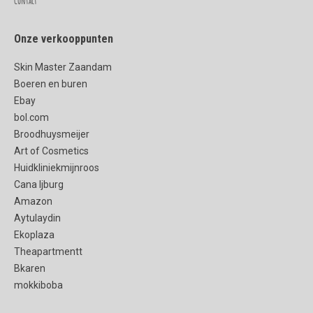
Contact
Onze verkooppunten
Skin Master Zaandam
Boeren en buren
Ebay
bol.com
Broodhuysmeijer
Art of Cosmetics
Huidkliniekmijnroos
Cana Ijburg
Amazon
Aytulaydin
Ekoplaza
Theapartmentt
Bkaren
mokkiboba