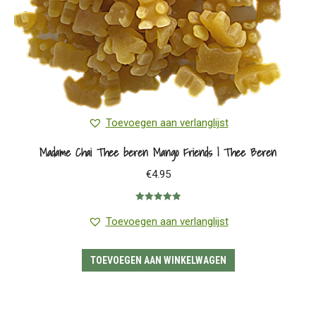
de
productpagina
Toevoegen aan verlanglijst
Madame Chai Thee beren Mango Friends | Thee Beren
€
4.95
Gewaardeerd
5.00
uit 5
Toevoegen aan verlanglijst
TOEVOEGEN AAN WINKELWAGEN