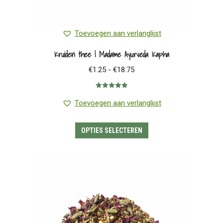
Toevoegen aan verlanglijst
Kruiden thee | Madame Ayurveda Kapha
Prijsklasse:
€
1.25
-
€
18.75
€1.25
Gewaardeerd
tot
5.00
uit 5
Toevoegen aan verlanglijst
€18.75
Dit
OPTIES SELECTEREN
product
heeft
meerdere
variaties.
Deze
optie
kan