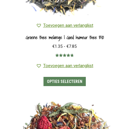
Toevoegen aan verlanglijst
Groene thee melange | Goed humeur thee BIO
Prijsklasse:
€
1.35
-
€
7.85
€1.35
Gewaardeerd
tot
4.80
uit 5
Toevoegen aan verlanglijst
€7.85
Dit
OPTIES SELECTEREN
product
heeft
meerdere
variaties.
Deze
optie