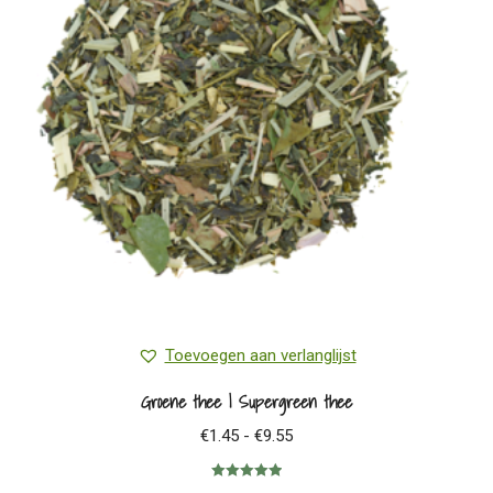
Toevoegen aan verlanglijst
Groene thee | Supergreen thee
Prijsklasse:
€
1.45
-
€
9.55
€1.45
Gewaardeerd