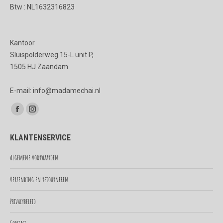
productpagina
Btw : NL1632316823
Kantoor
Sluispolderweg 15-L unit P,
1505 HJ Zaandam
E-mail: info@madamechai.nl
Vind ons op:
Facebook
Instagram
page
page
KLANTENSERVICE
opens
opens
in
in
Algemene voorwaarden
new
new
Verzending en retourneren
window
window
Privacybeleid