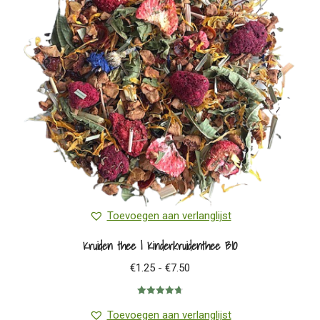
kan
gekozen
worden
op
de
productpagina
Toevoegen aan verlanglijst
Kruiden thee | Kinderkruidenthee BIO
Prijsklasse:
€
1.25
-
€
7.50
€1.25
Gewaardeerd
tot
4.75
uit 5
Toevoegen aan verlanglijst