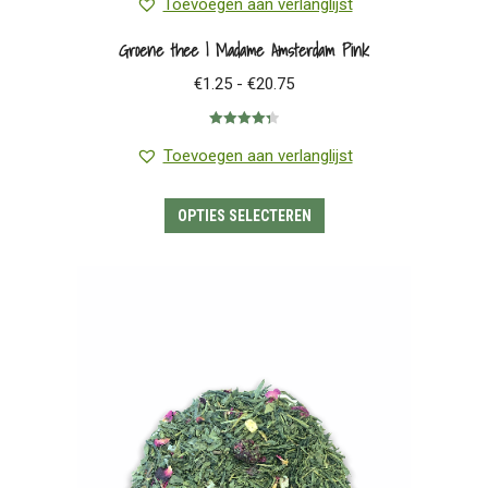
Toevoegen aan verlanglijst
Groene thee | Madame Amsterdam Pink
Prijsklasse:
€
1.25
-
€
20.75
€1.25
Gewaardeerd
tot
4.33
uit 5
Toevoegen aan verlanglijst
€20.75
Dit
OPTIES SELECTEREN
product
heeft
meerdere
variaties.
Deze
optie
kan
gekozen
worden