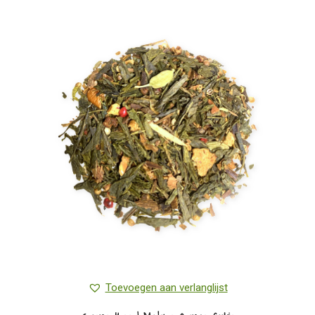
meerdere
variaties.
Deze
optie
kan
gekozen
worden
op
de
productpagina
Toevoegen aan verlanglijst