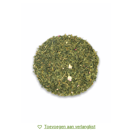
heeft
meerdere
variaties.
Deze
optie
kan
gekozen
worden
op
de
productpagina
Toevoegen aan verlanglijst