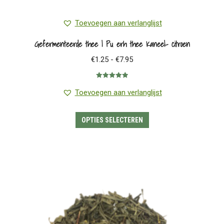
Toevoegen aan verlanglijst
Gefermenteerde thee | Pu erh thee Kaneel- citroen
Prijsklasse:
€
1.25
-
€
7.95
€1.25
Gewaardeerd
tot
5.00
uit 5
Toevoegen aan verlanglijst
€7.95
Dit
OPTIES SELECTEREN
product
heeft
meerdere
variaties.
Deze
optie
kan