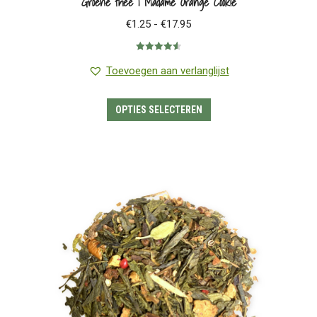
Groene thee | Madame Orange Cookie
Prijsklasse:
€
1.25
-
€
17.95
€1.25
Gewaardeerd
tot
4.57
uit 5
Toevoegen aan verlanglijst
€17.95
Dit
OPTIES SELECTEREN
product
heeft
meerdere
variaties.
Deze
optie
kan
gekozen
worden
op