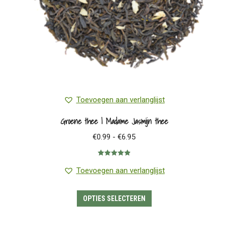
de
productpagina
Toevoegen aan verlanglijst
Groene thee | Madame Jasmijn thee
Prijsklasse:
€
0.99
-
€
6.95
€0.99
Gewaardeerd
tot
5.00
uit 5
Toevoegen aan verlanglijst
€6.95
Dit
OPTIES SELECTEREN
product
heeft