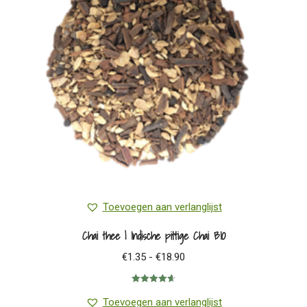
kan
gekozen
worden
op
de
productpagina
Toevoegen aan verlanglijst
Chai thee | Indische pittige Chai BIO
Prijsklasse:
€
1.35
-
€
18.90
€1.35
Gewaardeerd
tot
4.64
uit 5
Toevoegen aan verlanglijst