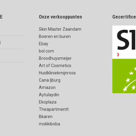
E
Onze verkooppunten
Gecertific
Skin Master Zaandam
Boeren en buren
n
Ebay
bol.com
Broodhuysmeijer
Art of Cosmetics
Huidkliniekmijnroos
Cana Ijburg
Amazon
Aytulaydin
Ekoplaza
Theapartmentt
Bkaren
mokkiboba