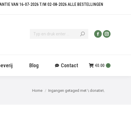
KANTIE VAN 16-07-2026 T/M 02-08-2026 ALLE BESTELLINGEN
everij
Blog
Contact
€
0.00
0
Je bent hier:
Home
Ingangen getaged met \ donatie\