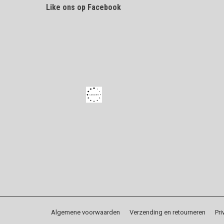
Like ons op Facebook
new
new
window
window
Algemene voorwaarden
Verzending en retourneren
Pri