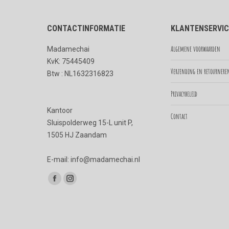
CONTACTINFORMATIE
KLANTENSERVIC
Algemene voorwaarden
Madamechai
KvK: 75445409
Verzending en retournere
Btw : NL1632316823
Privacybeleid
Kantoor
Contact
Sluispolderweg 15-L unit P,
1505 HJ Zaandam
E-mail: info@madamechai.nl
Vind ons op:
Facebook
Instagram
page
page
opens
opens
in
in