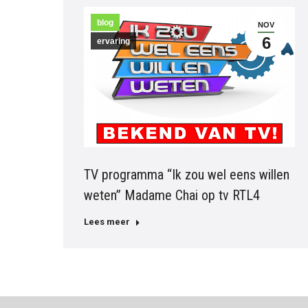
blog
NOV
6
ervaring
TV programma “Ik zou wel eens willen
weten” Madame Chai op tv RTL4
Lees meer