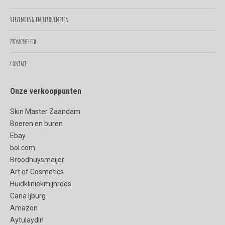
new
new
Verzending en retourneren
window
window
Privacybeleid
Contact
Onze verkooppunten
Skin Master Zaandam
Boeren en buren
Ebay
bol.com
Broodhuysmeijer
Art of Cosmetics
Huidkliniekmijnroos
Cana Ijburg
Amazon
Aytulaydin