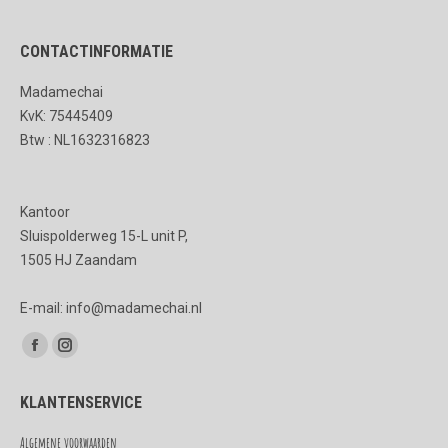
CONTACTINFORMATIE
Madamechai
KvK: 75445409
Btw : NL1632316823
Kantoor
Sluispolderweg 15-L unit P,
1505 HJ Zaandam
E-mail: info@madamechai.nl
Vind ons op:
Facebook
Instagram
page
page
KLANTENSERVICE
opens
opens
in
in
Algemene voorwaarden