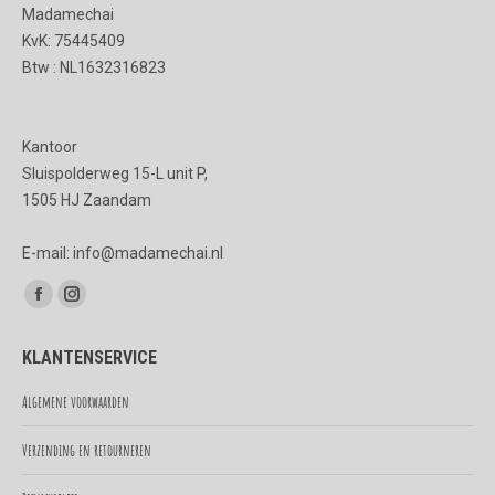
Madamechai
KvK: 75445409
Btw : NL1632316823
Kantoor
Sluispolderweg 15-L unit P,
1505 HJ Zaandam
E-mail: info@madamechai.nl
Vind ons op:
Facebook
Instagram
page
page
KLANTENSERVICE
opens
opens
in
in
Algemene voorwaarden
new
new
Verzending en retourneren
window
window