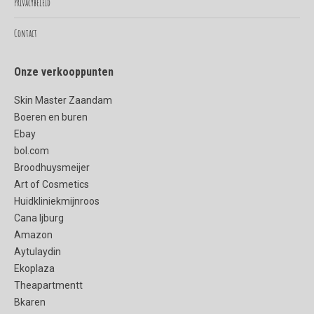
Privacybeleid
Contact
Onze verkooppunten
Skin Master Zaandam
Boeren en buren
Ebay
bol.com
Broodhuysmeijer
Art of Cosmetics
Huidkliniekmijnroos
Cana Ijburg
Amazon
Aytulaydin
Ekoplaza
Theapartmentt
Bkaren