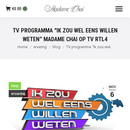
€
0.00
0
TV PROGRAMMA “IK ZOU WEL EENS WILLEN
WETEN” MADAME CHAI OP TV RTL4
Je bent hier:
Home
ervaring
blog
TV programma “Ik zou wel…
blog
NOV
6
ervaring