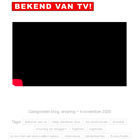
Categorieën
blog
,
ervaring
6 november 2020
Tags:
bekend van tv
blog madame chai
de jonckvrouw
donatie
ervaring en bloggen
hightea
highthee
ik zou het wel eens willen weten
intervieuw
kinderkanker
Koray Aydin