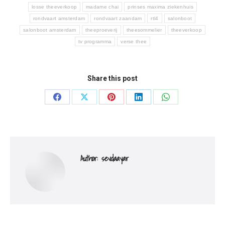
losse theeverkoop
madame chai
prinses maxima ziekenhuis
rondvaart amsterdam
rondvaart zaandam
rtl4
salonboot
salonboot amsterdam
theeproeverij
theesommelier
theeverkoop
tv programma
verse thee
Share this post
Deel
Deel
Deel
Deel
Deel
knoppen
knoppen
knoppen
knoppen
knoppen
Author:
sevdaayar