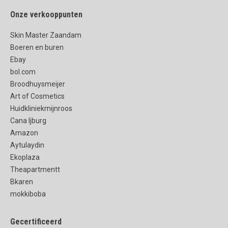
Onze verkooppunten
Skin Master Zaandam
Boeren en buren
Ebay
bol.com
Broodhuysmeijer
Art of Cosmetics
Huidkliniekmijnroos
Cana Ijburg
Amazon
Aytulaydin
Ekoplaza
Theapartmentt
Bkaren
mokkiboba
Gecertificeerd