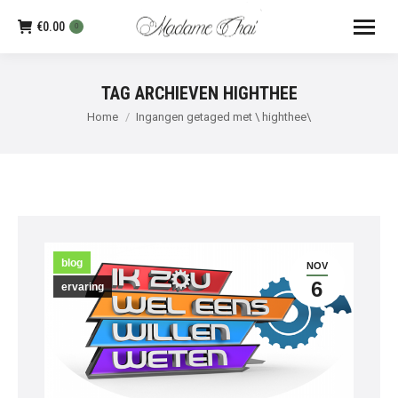
€
0.00
0
TAG ARCHIEVEN
HIGHTHEE
Je bent hier:
Home
Ingangen getaged met \ highthee\
blog
NOV
6
ervaring