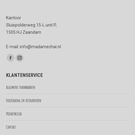
Kantoor
Sluispolderweg 15-L unit P,
1505 HJ Zaandam
E-mail: info@madamechai.nl
Vind ons op:
Facebook
Instagram
page
page
KLANTENSERVICE
opens
opens
in
in
Algemene voorwaarden
new
new
Verzending en retourneren
window
window
Privacybeleid
Contact