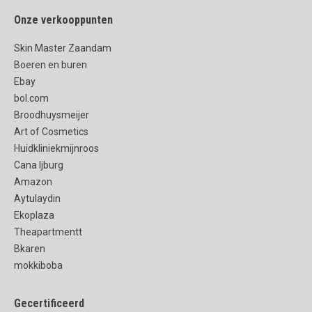
Onze verkooppunten
Skin Master Zaandam
Boeren en buren
Ebay
bol.com
Broodhuysmeijer
Art of Cosmetics
Huidkliniekmijnroos
Cana Ijburg
Amazon
Aytulaydin
Ekoplaza
Theapartmentt
Bkaren
mokkiboba
Gecertificeerd