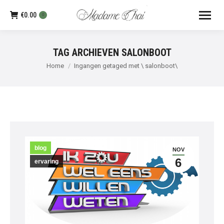
€
0.00
0
TAG ARCHIEVEN
SALONBOOT
Je bent hier:
Home
Ingangen getaged met \ salonboot\
blog
NOV
6
ervaring