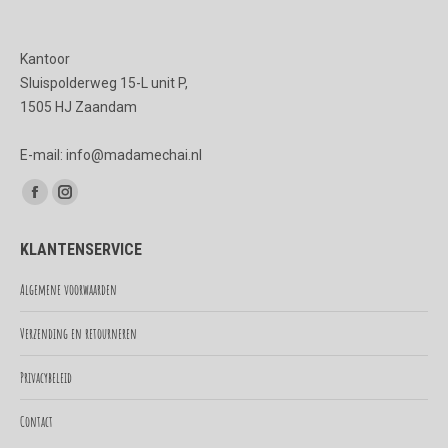
Kantoor
Sluispolderweg 15-L unit P,
1505 HJ Zaandam
E-mail: info@madamechai.nl
Vind ons op:
Facebook
Instagram
page
page
KLANTENSERVICE
opens
opens
in
in
Algemene voorwaarden
new
new
Verzending en retourneren
window
window
Privacybeleid
Contact