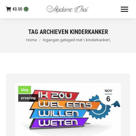
€
0.00
0
TAG ARCHIEVEN
KINDERKANKER
Je bent hier:
Home
Ingangen getaged met \ kinderkanker\
blog
NOV
6
ervaring