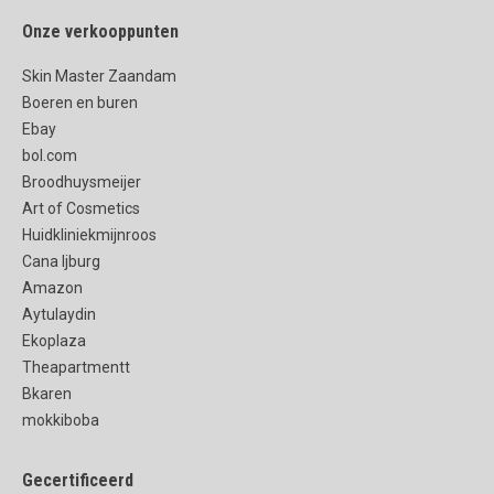
Onze verkooppunten
Skin Master Zaandam
Boeren en buren
Ebay
bol.com
Broodhuysmeijer
Art of Cosmetics
Huidkliniekmijnroos
Cana Ijburg
Amazon
Aytulaydin
Ekoplaza
Theapartmentt
Bkaren
mokkiboba
Gecertificeerd