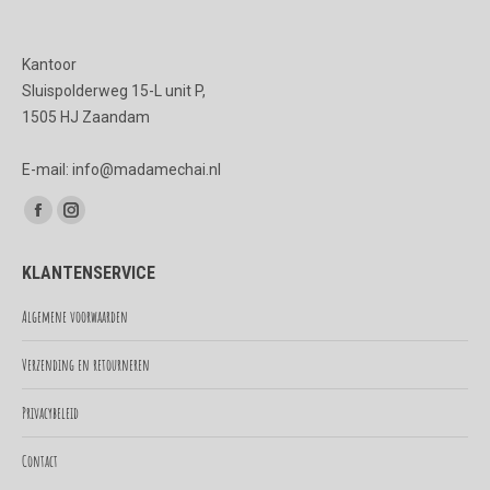
Kantoor
Sluispolderweg 15-L unit P,
1505 HJ Zaandam
E-mail: info@madamechai.nl
Vind ons op:
Facebook
Instagram
page
page
KLANTENSERVICE
opens
opens
in
in
Algemene voorwaarden
new
new
Verzending en retourneren
window
window
Privacybeleid
Contact