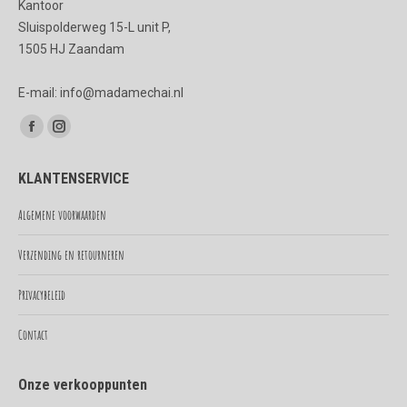
Kantoor
Sluispolderweg 15-L unit P,
1505 HJ Zaandam
E-mail: info@madamechai.nl
Vind ons op:
Facebook
Instagram
page
page
KLANTENSERVICE
opens
opens
in
in
Algemene voorwaarden
new
new
Verzending en retourneren
window
window
Privacybeleid
Contact
Onze verkooppunten