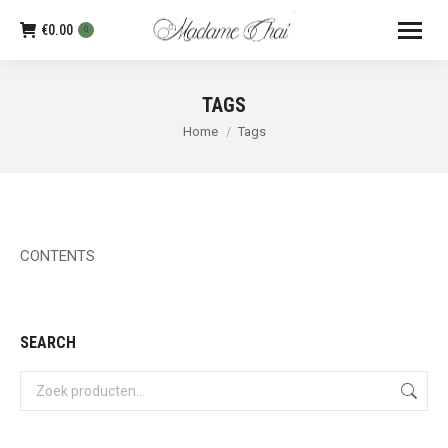
€
0.00
0
TAGS
Je bent hier:
Home
Tags
CONTENTS
SEARCH