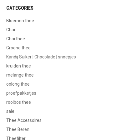
CATEGORIES
Bloemen thee
Chai
Chai thee
Groene thee
Kandij Suiker | Chocolade | snoepjes
kruiden thee
melange thee
oolong thee
proefpakketjes
rooibos thee
sale
Thee Accessoires
Thee Beren
Theefilter