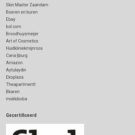
Skin Master Zaandam
Boeren en buren
Ebay
bol.com
Broodhuysmeijer
Art of Cosmetics
Huidkliniekmijnroos
Cana Ijburg
Amazon
Aytulaydin
Ekoplaza
Theapartmentt
Bkaren
mokkiboba
Gecertificeerd