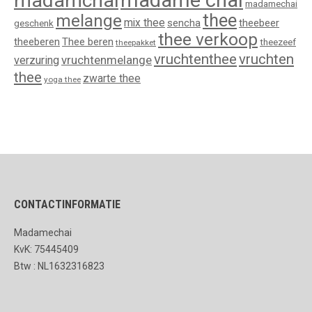
madame chai
madamchai
madamechai
thee
melange
mix thee
sencha
theebeer
geschenk
thee verkoop
theeberen
Thee beren
theezeef
theepakket
vruchtenthee
vruchten
vruchtenmelange
verzuring
thee
zwarte thee
yoga thee
CONTACTINFORMATIE
Madamechai
KvK: 75445409
Btw : NL1632316823