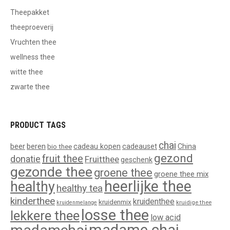
Theepakket
theeproeverij
Vruchten thee
wellness thee
witte thee
zwarte thee
PRODUCT TAGS
chai
beer
beren
bio thee
cadeau kopen
cadeauset
China
gezond
fruit thee
donatie
Fruitthee
geschenk
gezonde thee
groene thee
groene thee mix
heerlijke thee
healthy
healthy tea
kinderthee
kruidenthee
kruidenmix
kruidige thee
kruidenmelange
losse thee
lekkere thee
low acid